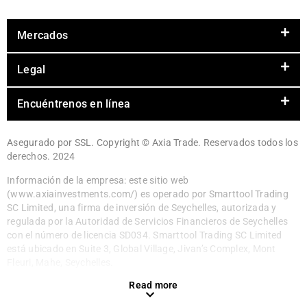
Mercados
Legal
Encuéntrenos en línea
Asegurado por SSL. Copyright © Axia Trade. Reservados todos los
derechos. 2024
Información de la empresa: este sitio web
(www.axiainvestments.com/) es operado por Smarttool Trading
SC Limited, una firma de inversión de Seychelles, autorizada y
regulada por la Autoridad de Servicios Financieros de Seychelles
con el número de licencia SD034. Smarttool Trading SC Limited
está ubicado en Suite 3, Global Village, Jivan’s Complex, Mont
Fleuri, Mahe, Seychelles.
Read more