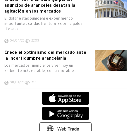
El dólar sufre un duro golpe: los
anuncios de aranceles desatan la
agitación en los mercados
El dólar estadounidense experimentó
importantes caídas frente a las principales
divisas el…
04/04/25
2209
Crece el optimismo del mercado ante
la incertidumbre arancelaria
Los mercados financieros viven hoy un
ambiente más estable, con un notable…
08/04/25
2165