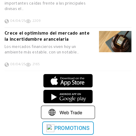
importantes caídas frente a las principales
divisas el…
04/04/25
2209
Crece el optimismo del mercado ante
la incertidumbre arancelaria
Los mercados financieros viven hoy un
ambiente más estable, con un notable…
08/04/25
2165
PROMOTIONS