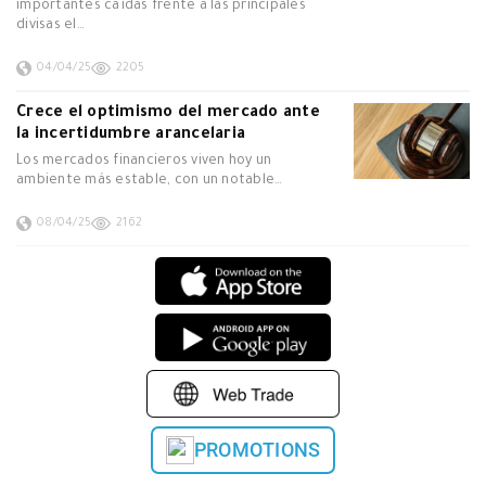
importantes caídas frente a las principales
divisas el…
04/04/25
2205
Crece el optimismo del mercado ante
la incertidumbre arancelaria
Los mercados financieros viven hoy un
ambiente más estable, con un notable…
08/04/25
2162
PROMOTIONS