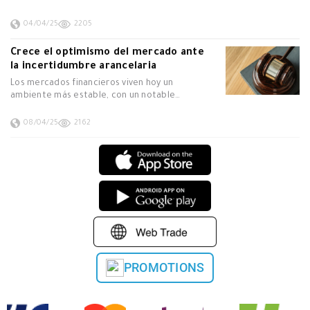
04/04/25
2205
Crece el optimismo del mercado ante
la incertidumbre arancelaria
Los mercados financieros viven hoy un
ambiente más estable, con un notable…
08/04/25
2162
PROMOTIONS