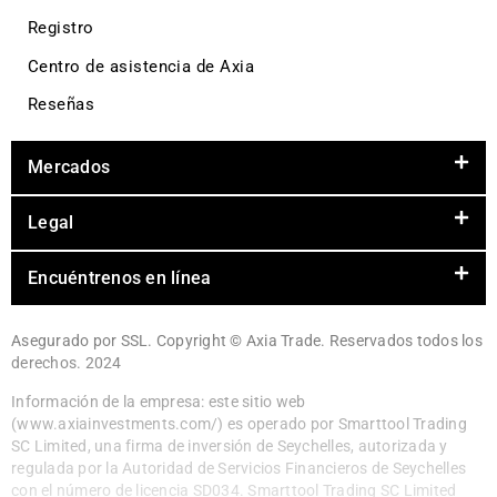
Registro
Centro de asistencia de Axia
Reseñas
Mercados
Legal
Encuéntrenos en línea
Asegurado por SSL. Copyright © Axia Trade. Reservados todos los
derechos. 2024
Información de la empresa: este sitio web
(www.axiainvestments.com/) es operado por Smarttool Trading
SC Limited, una firma de inversión de Seychelles, autorizada y
regulada por la Autoridad de Servicios Financieros de Seychelles
con el número de licencia SD034. Smarttool Trading SC Limited