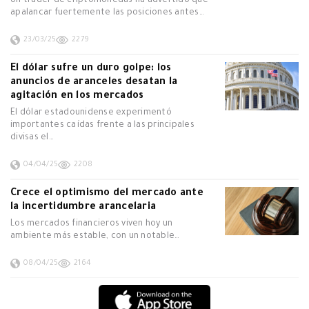
Un trader de criptomonedas ha advertido que
apalancar fuertemente las posiciones antes…
23/03/25
2279
El dólar sufre un duro golpe: los
anuncios de aranceles desatan la
agitación en los mercados
El dólar estadounidense experimentó
importantes caídas frente a las principales
divisas el…
04/04/25
2208
Crece el optimismo del mercado ante
la incertidumbre arancelaria
Los mercados financieros viven hoy un
ambiente más estable, con un notable…
08/04/25
2164