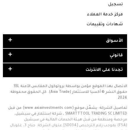
تسجيل
مركز خدمة العملاء
شهادات وتقييمات
الأسواق
قانوني
تجدنا على الانترنت
الاتصال بهذا الموقع مؤمن بواسطة بروتوكول المقابس الآمنة SSL.
حقوق النشر © أكسيا للاستثمار (Axia Trade). كل الحقوق محفوظة.
2024
تفاصيل الشركة: يشغّل موقع (www.axiainvestments.com) من قبل
SMARTTTOOL TRADING SC LIMITED ، شركة استثمار في سيشيل،
مرخصة ومنظمة من قبل هيئة الخدمات المالية في سيشيل
(FSA) بموجب رقم الترخيص [SD034].عنوان الشركة: جناح 3، غلوبال