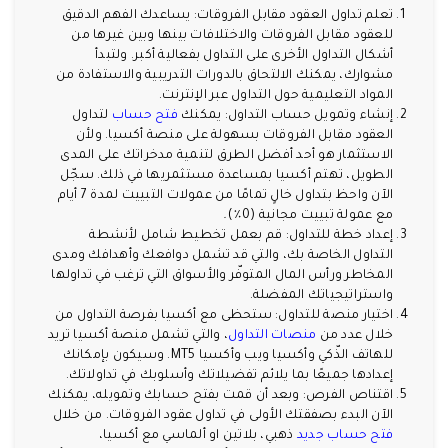
تعلم تداول العقود مقابل الفروقات: يساعدك الفهم الدقيق
للعقود مقابل الفروقات والاختلافات بينها وبين غيرها من
أشكال التداول الأخرى على التداول بفعالية أكبر. ولتبدأ
مشوارك، يمكنك الالتحاق بالدورات التدريبية والاستفادة من
المواد التعليمية حول التداول عبر الإنترنت.
إنشاء وتمويل حساب التداول: يمكنك
فتح حساب
لتداول
العقود مقابل الفروقات بسهولة على منصة أكسيا. ولأن
الاستثمار هو أحد أفضل الطرق لتنمية مدخراتك على المدى
الطويل، تهتم أكسيا بمساعدة مستثمريها في ذلك. سجّل
الآن واحظ بتداول خالٍ تمامًا من عمولات التبييت لمدة 7 أيام
مع عمولة تبييت مجانية (0٪)
.
إعداد خطة للتداول: قم بعمل تخطيط شامل لأنشطة
التداول الخاصة بك، والتي قد تشمل دوافعك وأهدافك ومدى
المخاطر ورأس المال المتوفّر والأسواق التي ترغب في تداولها
واستراتيجياتك المفضلة.
اختيار منصة للتداول: ستحظى مع أكسيا بفرصة التداول من
خلال عدد من
منصات التداول
، والتي تشمل منصة أكسيا تريد
للهاتف الذّكي وأكسيا ويب وأكسيا MT5. وسيكون بإمكانك
إعدادها جميعًا بما يلائم تفضيلاتك وأسلوبك في تداولاتك.
اقتناص الفرص: وبعد أن قمت بفتح حسابك وتمويله، يمكنك
الآن البدء بصفقتك الأولى في تداول عقود الفروقات. من خلال
فتح حساب جديد
ذهبي، بلاتين او ألماسي مع أكسيا،