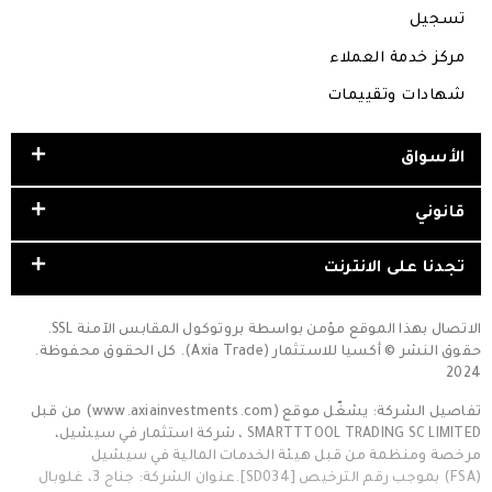
تسجيل
مركز خدمة العملاء
شهادات وتقييمات
الأسواق
قانوني
تجدنا على الانترنت
الاتصال بهذا الموقع مؤمن بواسطة بروتوكول المقابس الآمنة SSL.
حقوق النشر © أكسيا للاستثمار (Axia Trade). كل الحقوق محفوظة.
2024
تفاصيل الشركة: يشغّل موقع (www.axiainvestments.com) من قبل
SMARTTTOOL TRADING SC LIMITED ، شركة استثمار في سيشيل،
مرخصة ومنظمة من قبل هيئة الخدمات المالية في سيشيل
(FSA) بموجب رقم الترخيص [SD034].عنوان الشركة: جناح 3، غلوبال