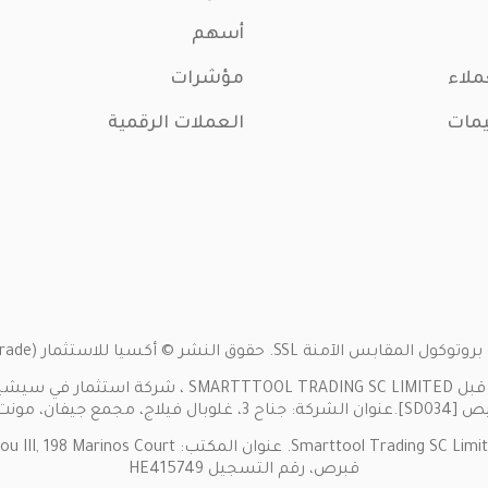
أسهم
ملاء
مؤشرات
يمات
العملات الرقمية
 أكسيا للاستثمار (Axia Trade). كل الحقوق محفوظة. 2024
تفاصيل الشركة: يشغّل موقع (w.axiainvestments.com
قبرص، رقم التسجيل HE415749