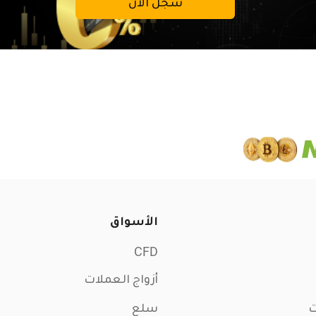
سجّل الآن
الأسواق
CFD
أزواج العملات
ت
سلع