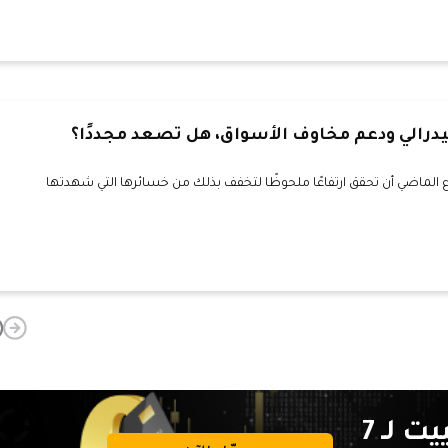
درالي ودعم مخاوف الأسواق، هل تصعد مجددًا؟
الماضي أن تحقق ارتفاعًا ملحوظًا لتخفف بذلك من خسائرها التي شهدتها
تداولات خالية من عمولة التبييت لـ 7