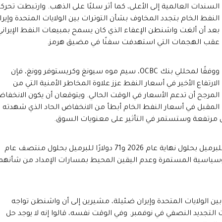
السندات العالمية إلى الأعلى، كما أثر سلبًا على الذهب. وارتبطت تحرك
النفط الخام بتجدد المخاوف بشأن التوترات بين الولايات المتحدة وإيرا
بعد أن ألغت واشنطن الإعفاء الذي كان يسمح بمبيعات النفط الإيراني
عقب الهجمات التي استهدفت سفنًا في مضيق هرمز.
ووفقًا لمحللي بنك OCBC، سيم موه سيونغ وكريستوفر وونغ، فإن
الارتفاع الأخير في أسعار النفط عزز علاوة المخاطر الأمنية التي من
المرجح أن تدعم الأسعار في الوقت الحالي. ويتوقعان أن يكون الانخفا
المقبل في أسعار النفط الخام أبطأ من الانخفاض الحاد الذي شهدته 
وأبقى البنك على توقعاته لأسعار خام برنت دون تغيير عند 75 دولارًا للبرميل بحلول نهاية عام 2026 و71 دولارًا للبرميل بحلول منتصف عام
 الجيوسياسية المستمرة وعدم اليقين المحيط بمسارات الإمداد من شأنهم
ين الولايات المتحدة وإيران ضئيلة، مشيرين إلى أن واشنطن تواجه
لتجديد النصفي في نوفمبر. وفي الوقت نفسه، قالوا إنه لا يوجد حل