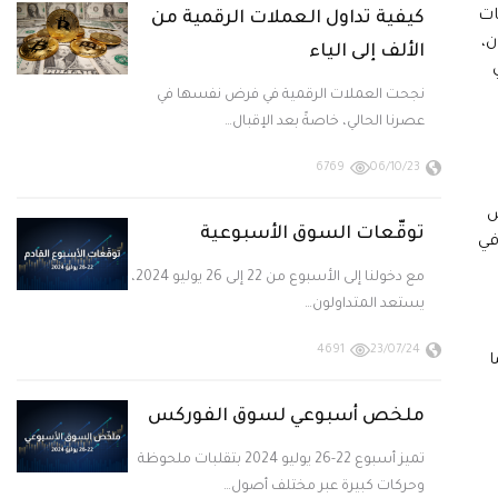
ات
كيفية تداول العملات الرقمية من
ن،
الألف إلى الياء
نجحت العملات الرقمية في فرض نفسها في
عصرنا الحالي، خاصةً بعد الإقبال…
6769
06/10/23
ض
توقّعات السوق الأسبوعية
في
مع دخولنا إلى الأسبوع من 22 إلى 26 يوليو 2024،
يستعد المتداولون…
4691
23/07/24
ا
ملخص أسبوعي لسوق الفوركس
تميز أسبوع 22-26 يوليو 2024 بتقلبات ملحوظة
وحركات كبيرة عبر مختلف أصول…