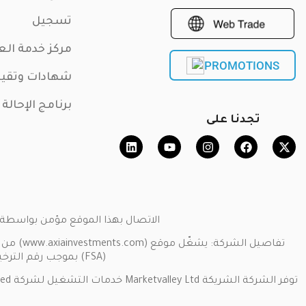
تسجيل
مركز خدمة الع
PROMOTIONS
شهادات وتقي
برنامج الإحالة
تجدنا على
الاتصال بهذا الموقع مؤمن بواسطة بروتوكول المقابس الآمنة SSL. حقوق النشر ©
(FSA) بموجب رقم الترخيص [SD034].عنوان الشركة: جناح 3، غلوبال فيلاج، مجمع جيفان، مونت فلوري، ماهي سيشيل.