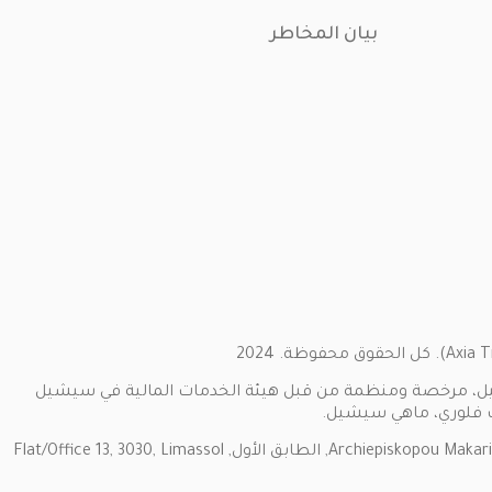
بيان المخاطر
ww) من قبل SMARTTTOOL TRADING SC LIMITED ، شركة استثمار في سيشيل، مرخصة ومنظمة من قبل هيئة الخدمات المالية في سيشيل
توفر الشركة الشريكة Marketvalley Ltd خدمات التشغيل لشركة Smarttool Trading SC Limited. عنوان المكتب: Archiepiskopou Makariou III, 198 Marinos Court, الطابق الأول, Flat/Office 13, 3030, Limassol