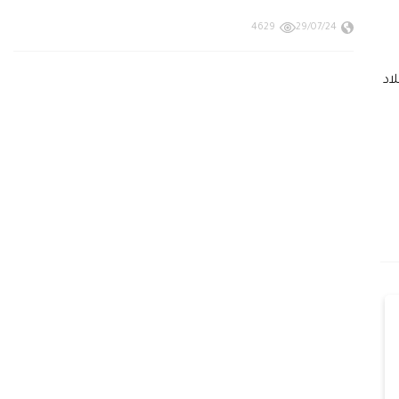
4629
29/07/24
اد
أكسيا تريد من أفضل شركات
لماذا تعتبر أكسيا من أفضل شركات التداو
الأسواق وأكثرها…