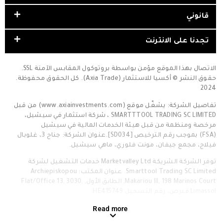
قانوني
تجدنا على الانترنت
الاتصال بهذا الموقع مؤمن بواسطة بروتوكول المقابس الآمنة SSL.
حقوق النشر © أكسيا للاستثمار (Axia Trade). كل الحقوق محفوظة.
2024
تفاصيل الشركة: يشغّل موقع (www.axiainvestments.com) من قبل
SMARTTTOOL TRADING SC LIMITED ، شركة استثمار في سيشيل،
مرخصة ومنظمة من قبل هيئة الخدمات المالية في سيشيل
(FSA) بموجب رقم الترخيص [SD034].عنوان الشركة: جناح 3، غلوبال
فيلاج، مجمع جيفان، مونت فلوري، ماهي سيشيل.
توفر الشركة الشريكة Marketvalley Ltd خدمات التشغيل لشركة
Smarttool Trading SC Limited. عنوان المكتب: Archiepiskopou
Makariou III, 198 Marinos Court, الطابق الأول, Flat/Office 13, 3030,
Limassol قبرص، رقم التسجيل HE415749
Read more