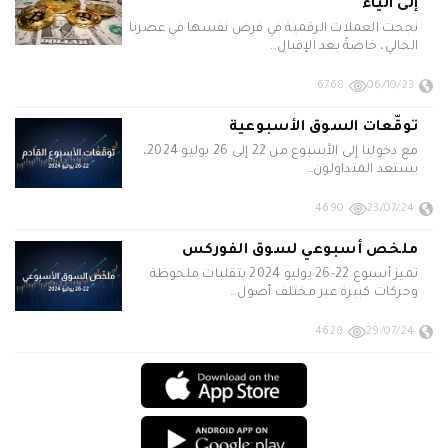
إلى الياء
نجحت العملات الرقمية في فرض نفسها في عصرنا
الحالي، خاصةً بعد الإقبال…
6768
06/10/23
توقّعات السوق الأسبوعية
مع دخولنا إلى الأسبوع من 22 إلى 26 يوليو 2024،
يستعد المتداولون…
4690
23/07/24
ملخص أسبوعي لسوق الفوركس
تميز أسبوع 22-26 يوليو 2024 بتقلبات ملحوظة
وحركات كبيرة عبر مختلف أصول…
4628
29/07/24