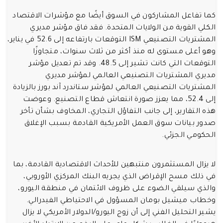
كما تفاعل المشاركون في السوق أيضًا مع مؤشرات الاقتصاد
الكلي القوية من الولايات المتحدة. فقد فاق مؤشر مديري
المشتريات التصنيعي ISM التوقعات بارتفاعه إلى 52.6 في يناير،
وهو أعلى مستوى له منذ أكثر من ثلاث سنوات، متجاوزًا
التوقعات التي كانت تشير إلى 48.5. وقد تم تعديل مؤشر
مديري المشتريات التصنيعي العالمي لمؤشر مديري
المشتريات التصنيعي العالمي لمؤشر ستاندرد آند بورز بالزيادة
إلى 52.4، مما يعزز صورة انتعاش قطاع التصنيع. وعوضت
هذه التقارير، إلى جانب التفاؤل التجاري، المخاوف بشأن تأخر
صدور بيانات سوق العمل الأمريكية القادمة بسبب الإغلاق
الحكومي الجزئي.
لا يزال المستثمرون منتبهين للأحداث الاقتصادية القادمة، بما
في ذلك مسح الإقراض الذي يجريه البنك المركزي الأوروبي،
والذي سيلقي الضوء على ظروف الائتمان في منطقة اليورو،
وخطاب ميشيل بومان المسؤول في الاحتياطي الفيدرالي.
يشير التحليل الفني إلى أن زوج اليورو/الدولار الأمريكي لا يزال