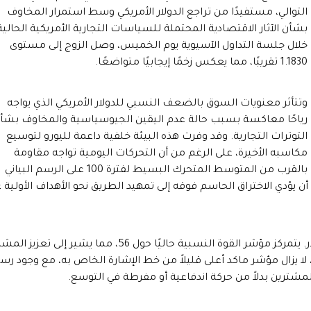
التوالي، مستفيدًا من تراجع الدولار الأمريكي وسط استمرار المخاوف
بشأن الآثار الاقتصادية المحتملة للسياسات التجارية الأمريكية الحالية
خلال جلسة التداول الآسيوية يوم الخميس، وصل الزوج إلى مستوى
1.1830 تقريبًا، مما يعكس زخمًا إيجابيًا متواضعًا.
وتتأثر معنويات السوق بالضعف النسبي للدولار الأمريكي الذي يواجه
رياحًا معاكسة بسبب حالة عدم اليقين الجيوسياسية والمخاوف بشأ
التوترات التجارية. وقد وفرت هذه البيئة خلفية داعمة لليورو لتوسيع
مكاسبه الأخيرة، على الرغم من أن التحركات اليومية تواجه مقاومة
بالقرب من المتوسط المتحرك البسيط لفترة 100 على الرسم البياني
 يؤدي الاختراق الحاسم فوقه إلى تمهيد الطريق نحو الأهداف الأولية 
ومن وجهة نظر فنية، تشير مؤشرات الزخم إلى توقعات متفائلة بحذر. يتمركز مؤشر القوة النسبية حاليًا حول 56، مما يشير إلى ت
 لا يزال مؤشر ماكد أعلى قليلاً من خط الإشارة الخاص به، مع وجود رس
لمشترين بدلاً من حركة اندفاعية أو مفرطة في التوسع.