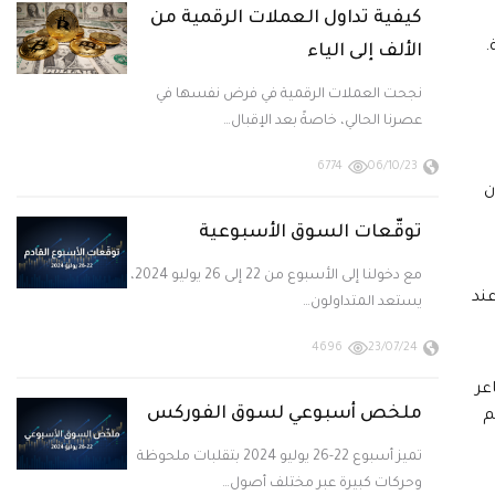
كيفية تداول العملات الرقمية من
.
الألف إلى الياء
نجحت العملات الرقمية في فرض نفسها في
عصرنا الحالي، خاصةً بعد الإقبال…
6774
06/10/23
ن
توقّعات السوق الأسبوعية
مع دخولنا إلى الأسبوع من 22 إلى 26 يوليو 2024،
عند
يستعد المتداولون…
4696
23/07/24
عزيز المشاعر
ملخص أسبوعي لسوق الفوركس
م
تميز أسبوع 22-26 يوليو 2024 بتقلبات ملحوظة
وحركات كبيرة عبر مختلف أصول…