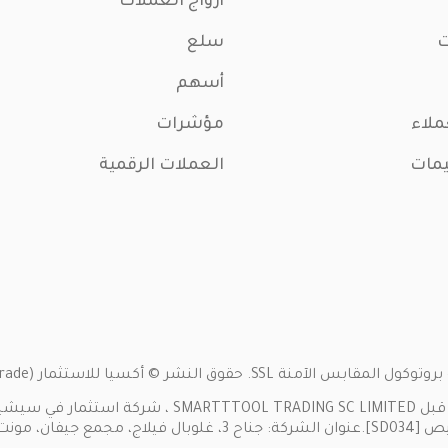
أزواج العملات
ت
سلع
أسهم
ملاء
مؤشرات
يمات
العملات الرقمية
 أكسيا للاستثمار (Axia Trade). كل الحقوق محفوظة. 2024
تفاصيل الشركة: يشغّل موقع (w.axiainvestments.com