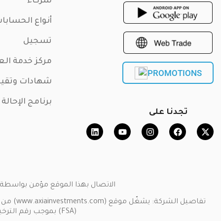
شركاء
أنواع الحسابا
تسجيل
مركز خدمة الع
PROMOTIONS
شهادات وتقي
برنامج الإحالة
تجدنا على
الاتصال بهذا الموقع مؤمن بواسطة بروتوكول المقابس الآمنة SSL. حقوق النشر ©
(FSA) بموجب رقم الترخيص [SD034].عنوان الشركة: جناح 3، غلوبال فيلاج، مجمع جيفان، مونت فلوري، ماهي سيشيل.