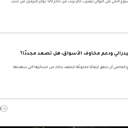
واصلت أسعار النفط تحقيق مكاسب للأسبوع الثاني على التوالي ليقترب خام برنت من حاجز 120 دولار للبرميل من جديد،
درالي ودعم مخاوف الأسواق، هل تصعد مجددًا؟
الماضي أن تحقق ارتفاعًا ملحوظًا لتخفف بذلك من خسائرها التي شهدتها