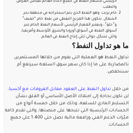
الرئيسي لأسعار النفط في جميع أنحاء العالم لقياس العرض
والطلب.
خام برنت: وهو النفط الذي يتم استخراجه في منطقة بحر
الشمال. يتكون هذا المزيج النفطي من نفط خام “خفيف”
و”حلو”، ويعتبر المعيار الرئيسي لأسعار النفط الخام عبر
أسواق النفط في أسواق أوروبا والشرق الأوسط وأفريقيا،
والتي تشكَل حوالي ثلثي إنتاج النفط في العالم.
ما هو تداول النفط؟
تداول النفط هو العملية التي يقوم من خلالها المستثمرين
بالمضاربة على ما إذا كان سعر سوق السلعة سيرتفع أم
سينخفض.
من خلال
تداول النفط على العقود مقابل الفروقات مع أكسيا
،
لن تكون بحاجة إلى امتلاك الأصل الأساسي أو القلق بشأن
التسليم المادي للسلعة، وذلك من خلال خمسة أنواع من
الحسابات الرئيسية التي تتيحها على منصتها، والتي تقدم كافة
ميّزات الدعم الفني ورافعة مالية تصل حتى 1:400 على جميع
الحسابات.