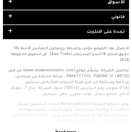
الأسواق
قانوني
تجدنا على الانترنت
الاتصال بهذا الموقع مؤمن بواسطة بروتوكول المقابس الآمنة SSL.
حقوق النشر © أكسيا للاستثمار (Axia Trade). كل الحقوق محفوظة.
2024
تفاصيل الشركة: يشغّل موقع (www.axiainvestments.com) من قبل
SMARTTTOOL TRADING SC LIMITED ، شركة استثمار في سيشيل،
مرخصة ومنظمة من قبل هيئة الخدمات المالية في سيشيل
(FSA) بموجب رقم الترخيص [SD034].عنوان الشركة: جناح 3، غلوبال
فيلاج، مجمع جيفان، مونت فلوري، ماهي سيشيل.
توفر الشركة الشريكة Marketvalley Ltd خدمات التشغيل لشركة
Smarttool Trading SC Limited. عنوان المكتب: Archiepiskopou
Makariou III, 198 Marinos Court, الطابق الأول, Flat/Office 13, 3030,
Limassol قبرص، رقم التسجيل HE415749
Read more