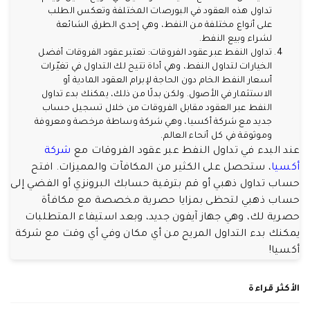
تداول هذه العقود في البورصات المختلفة وتعكس الطلب
على أنواع مختلفة من النفط، وهي إحدى الطرق الشائعة
لشراء وبيع النفط.
تداول النفط عبر عقود الفروقات: تعتبر عقود الفروقات أفضل
الخيارات لتداول النفط، وهي أداة تتيح لك التداول في تغيّرات
أسعار النفط الخام دون الحاجة لإبرام العقود المادية أو
الاستثمار في الأصول. ولكن بدلًا من ذلك، يمكنك بدء تداول
النفط عبر العقود مقابل الفروقات من خلال تسجيل حساب
جديد مع شركة أكسيا، وهي شركة وساطة مرخصة ومعروفة
وموثوقة في كل أنحاء العالم.
عند البدء في تداول النفط عبر عقود الفروقات مع
شركة
أكسيا
، ستحصل على الكثير من المكافآت والمميزات. افتح
حساب تداول ذهبي أو قم بترقية حسابك البرونزي أو الفضي إلى
حساب ذهبي لتحظى بمزايا حصرية مخصصة مع مكافأة
حصرية لك، وهي جهاز آيفون جديد، وبعد استيفاء المتطلبات
يمكنك بدء التداول المريح من أي مكان وفي أي وقت مع شركة
أكسيا!
الأكثر قراءة