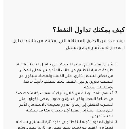
كيف يمكنك تداول النفط؟
يوجد عدد من الطرق المختلفة التي يمكنك من خلالها تداول
النفط والاستثمار فيه، وتشمل:
شراء النفط الخام: يعتبر الاستثمار في براميل النفط المادية
طريقة صعبة التطبيق من جانب المتداولين. فعلى العكس
من بعض السلع الأخرى، مثل الذهب والفضة، سيكون من
الصعب تخزين براميل النفط، لأنها تتطلب تأمينًا خاصًا
وإمكانيات ضخمة.
أسهم النفط: وذلك من خلال شراء أسهم شركة متخصصة
في صناعة النفط. ولكن قد يؤدي حدوث بعض الكوارث مثل
التسرب النفطي إلى إلحاق أضرار جسيمة بالاستثمار، الأمر
الذي يجعل استثمار النفط أكثر خطورة مما قد يتحمله
المستثمرون.
تداول العقود الآجلة للنفط: وهي عقود تلزم المشتري بمبادلة
كمية من النفط مع تحديد سعر معين في تاريخ معين. ويتم