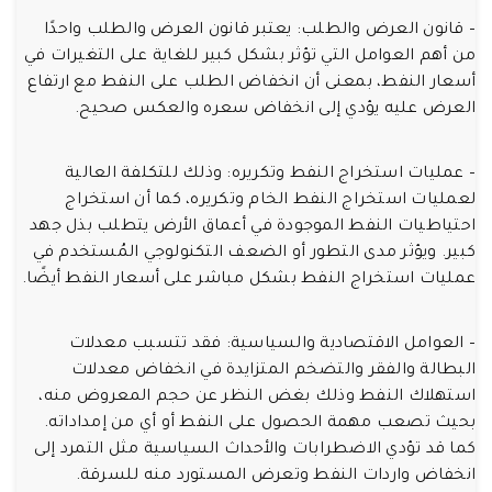
– قانون العرض والطلب: يعتبر قانون العرض والطلب واحدًا
من أهم العوامل التي تؤثر بشكل كبير للغاية على التغيرات في
أسعار النفط، بمعنى أن انخفاض الطلب على النفط مع ارتفاع
العرض عليه يؤدي إلى انخفاض سعره والعكس صحيح.
– عمليات استخراج النفط وتكريره: وذلك للتكلفة العالية
لعمليات استخراج النفط الخام وتكريره، كما أن استخراج
احتياطيات النفط الموجودة في أعماق الأرض يتطلب بذل جهد
كبير. ويؤثر مدى التطور أو الضعف التكنولوجي المُستخدم في
عمليات استخراج النفط بشكل مباشر على أسعار النفط أيضًا.
– العوامل الاقتصادية والسياسية: فقد تتسبب معدلات
البطالة والفقر والتضخم المتزايدة في انخفاض معدلات
استهلاك النفط وذلك بغض النظر عن حجم المعروض منه،
بحيث تصعب مهمة الحصول على النفط أو أي من إمداداته.
كما قد تؤدي الاضطرابات والأحداث السياسية مثل التمرد إلى
انخفاض واردات النفط وتعرض المستورد منه للسرقة.