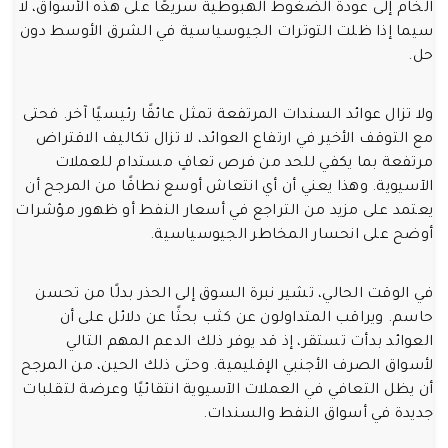
الخام إلى عودة الضغوط الهبوطية سريعًا على هذه الأسواق، لا
سيما إذا ظلت التوترات الجيوسياسية في الشرق الأوسط دون
حل.
ولا تزال عوائد السندات المرتفعة تمثل عائقًا رئيسيًا آخر. فحتى
مع التوقف الأخير في ارتفاع العوائد، لا تزال تكاليف الاقتراض
مرتفعة بما يكفي للحد من فرص تعافٍ مستدام للعملات
الآسيوية. وهذا يعني أن أي انتعاش أوسع نطاقًا من المرجح أن
يعتمد على مزيد من التراجع في أسعار النفط أو ظهور مؤشرات
أوضح على انحسار المخاطر الجيوسياسية.
في الوقت الحالي، تشير نبرة السوق إلى الحذر بدلًا من تحسن
حاسم. ويراقب المتداولون عن كثب بحثًا عن دلائل على أن
العوائد بدأت تستقر، إذ قد يوفر ذلك الدعم المهم التالي
لأسواق الصرف الأجنبي الإقليمية. وحتى ذلك الحين، من المرجح
أن يظل التعافي في العملات الآسيوية انتقائيًا وعرضة لتقلبات
جديدة في أسواق النفط والسندات.