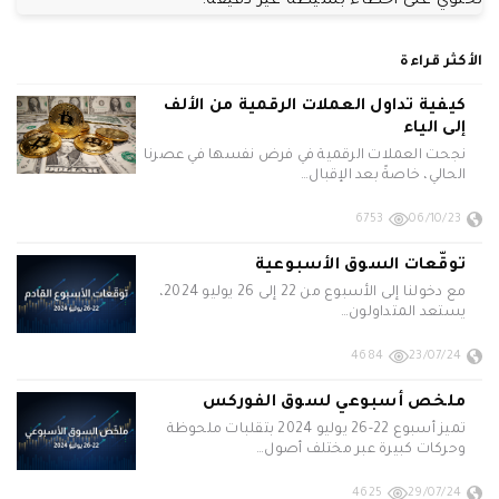
تحتوي على أخطاء بسيطة غير دقيقة.
الأكثر قراءة
كيفية تداول العملات الرقمية من الألف
إلى الياء
نجحت العملات الرقمية في فرض نفسها في عصرنا
الحالي، خاصةً بعد الإقبال…
6753
06/10/23
توقّعات السوق الأسبوعية
مع دخولنا إلى الأسبوع من 22 إلى 26 يوليو 2024،
يستعد المتداولون…
4684
23/07/24
ملخص أسبوعي لسوق الفوركس
تميز أسبوع 22-26 يوليو 2024 بتقلبات ملحوظة
وحركات كبيرة عبر مختلف أصول…
4625
29/07/24