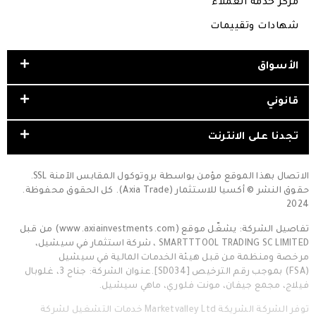
مركز خدمة العملاء
شهادات وتقييمات
الأسواق
قانوني
تجدنا على الانترنت
الاتصال بهذا الموقع مؤمن بواسطة بروتوكول المقابس الآمنة SSL.
حقوق النشر © أكسيا للاستثمار (Axia Trade). كل الحقوق محفوظة.
2024
تفاصيل الشركة: يشغّل موقع (www.axiainvestments.com) من قبل
SMARTTTOOL TRADING SC LIMITED ، شركة استثمار في سيشيل،
مرخصة ومنظمة من قبل هيئة الخدمات المالية في سيشيل
(FSA) بموجب رقم الترخيص [SD034].عنوان الشركة: جناح 3، غلوبال
فيلاج، مجمع جيفان، مونت فلوري، ماهي سيشيل.
توفر الشركة الشريكة Marketvalley Ltd خدمات التشغيل لشركة