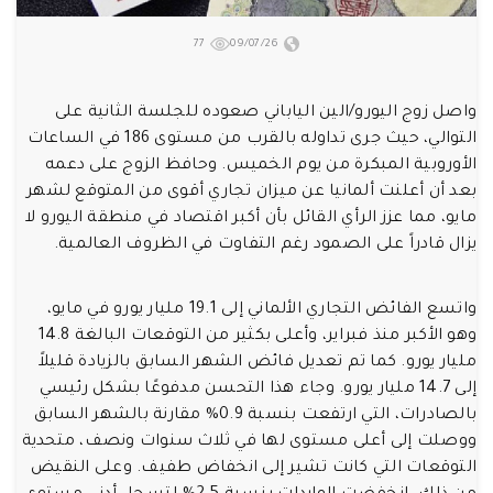
77
09/07/26
واصل زوج اليورو/الين الياباني صعوده للجلسة الثانية على
التوالي، حيث جرى تداوله بالقرب من مستوى 186 في الساعات
الأوروبية المبكرة من يوم الخميس. وحافظ الزوج على دعمه
بعد أن أعلنت ألمانيا عن ميزان تجاري أقوى من المتوقع لشهر
مايو، مما عزز الرأي القائل بأن أكبر اقتصاد في منطقة اليورو لا
يزال قادراً على الصمود رغم التفاوت في الظروف العالمية.
واتسع الفائض التجاري الألماني إلى 19.1 مليار يورو في مايو،
وهو الأكبر منذ فبراير، وأعلى بكثير من التوقعات البالغة 14.8
مليار يورو. كما تم تعديل فائض الشهر السابق بالزيادة قليلاً
إلى 14.7 مليار يورو. وجاء هذا التحسن مدفوعًا بشكل رئيسي
بالصادرات، التي ارتفعت بنسبة 0.9% مقارنة بالشهر السابق
ووصلت إلى أعلى مستوى لها في ثلاث سنوات ونصف، متحدية
التوقعات التي كانت تشير إلى انخفاض طفيف. وعلى النقيض