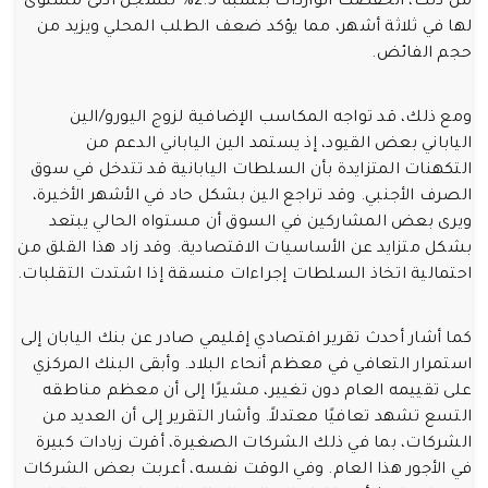
من ذلك، انخفضت الواردات بنسبة 2.5% لتسجل أدنى مستوى
لها في ثلاثة أشهر، مما يؤكد ضعف الطلب المحلي ويزيد من
حجم الفائض.
ومع ذلك، قد تواجه المكاسب الإضافية لزوج اليورو/الين
الياباني بعض القيود، إذ يستمد الين الياباني الدعم من
التكهنات المتزايدة بأن السلطات اليابانية قد تتدخل في سوق
الصرف الأجنبي. وقد تراجع الين بشكل حاد في الأشهر الأخيرة،
ويرى بعض المشاركين في السوق أن مستواه الحالي يبتعد
بشكل متزايد عن الأساسيات الاقتصادية. وقد زاد هذا القلق من
احتمالية اتخاذ السلطات إجراءات منسقة إذا اشتدت التقلبات.
كما أشار أحدث تقرير اقتصادي إقليمي صادر عن بنك اليابان إلى
استمرار التعافي في معظم أنحاء البلاد. وأبقى البنك المركزي
على تقييمه العام دون تغيير، مشيرًا إلى أن معظم مناطقه
التسع تشهد تعافيًا معتدلاً. وأشار التقرير إلى أن العديد من
الشركات، بما في ذلك الشركات الصغيرة، أقرت زيادات كبيرة
في الأجور هذا العام. وفي الوقت نفسه، أعربت بعض الشركات