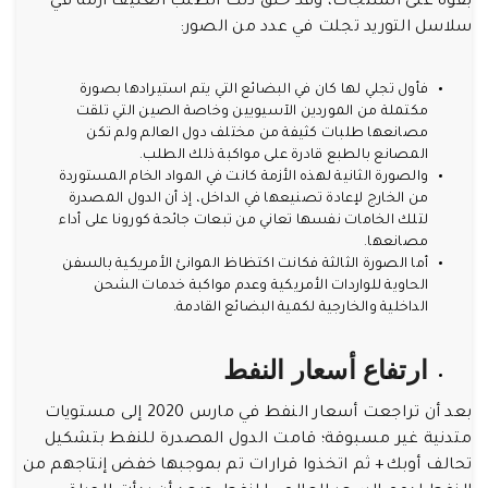
بقوة على المنتجات، وقد خلق ذلك الطلب العنيف أزمة في
سلاسل التوريد تجلت في عدد من الصور:
فأول تجلي لها كان في البضائع التي يتم استيرادها بصورة
مكتملة من الموردين الآسيويين وخاصة الصين التي تلقت
مصانعها طلبات كثيفة من مختلف دول العالم ولم تكن
المصانع بالطبع قادرة على مواكبة ذلك الطلب.
والصورة الثانية لهذه الأزمة كانت في المواد الخام المستوردة
من الخارج لإعادة تصنيعها في الداخل، إذ أن الدول المصدرة
لتلك الخامات نفسها تعاني من تبعات جائحة كورونا على أداء
مصانعها.
أما الصورة الثالثة فكانت اكتظاظ الموانئ الأمريكية بالسفن
الحاوية للواردات الأمريكية وعدم مواكبة خدمات الشحن
الداخلية والخارجية لكمية البضائع القادمة.
ارتفاع أسعار النفط
بعد أن تراجعت أسعار النفط في مارس 2020 إلى مستويات
متدنية غير مسبوقة؛ قامت الدول المصدرة للنفط بتشكيل
تحالف أوبك+ ثم اتخذوا قرارات تم بموجبها خفض إنتاجهم من