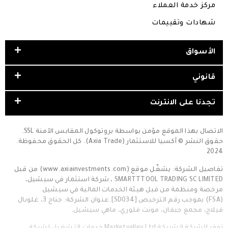
مركز خدمة العملاء
شهادات وتقييمات
الأسواق
قانوني
تجدنا على الانترنت
الاتصال بهذا الموقع مؤمن بواسطة بروتوكول المقابس الآمنة SSL.
حقوق النشر © أكسيا للاستثمار (Axia Trade). كل الحقوق محفوظة.
2024
تفاصيل الشركة: يشغّل موقع (www.axiainvestments.com) من قبل
SMARTTTOOL TRADING SC LIMITED ، شركة استثمار في سيشيل،
مرخصة ومنظمة من قبل هيئة الخدمات المالية في سيشيل
(FSA) بموجب رقم الترخيص [SD034].عنوان الشركة: جناح 3، غلوبال
فيلاج، مجمع جيفان، مونت فلوري، ماهي سيشيل.