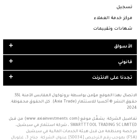
تسجيل
مركز خدمة العملاء
شهادات وتقييمات
الأسواق
قانوني
تجدنا على الانترنت
الاتصال بهذا الموقع مؤمن بواسطة بروتوكول المقابس الآمنة SSL.
حقوق النشر © أكسيا للاستثمار (Axia Trade). كل الحقوق محفوظة.
2024
تفاصيل الشركة: يشغّل موقع (www.axiainvestments.com) من قبل
SMARTTTOOL TRADING SC LIMITED ، شركة استثمار في سيشيل،
مرخصة ومنظمة من قبل هيئة الخدمات المالية في سيشيل
(FSA) بموجب رقم الترخيص [SD034].عنوان الشركة: جناح 3، غلوبال