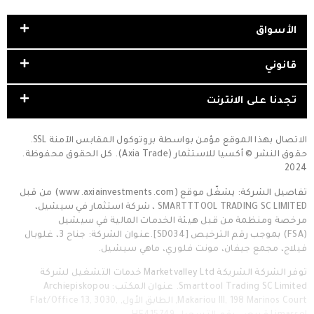
الأسواق
قانوني
تجدنا على الانترنت
الاتصال بهذا الموقع مؤمن بواسطة بروتوكول المقابس الآمنة SSL.
حقوق النشر © أكسيا للاستثمار (Axia Trade). كل الحقوق محفوظة.
2024
تفاصيل الشركة: يشغّل موقع (www.axiainvestments.com) من قبل
SMARTTTOOL TRADING SC LIMITED ، شركة استثمار في سيشيل،
مرخصة ومنظمة من قبل هيئة الخدمات المالية في سيشيل
(FSA) بموجب رقم الترخيص [SD034].عنوان الشركة: جناح 3، غلوبال
فيلاج، مجمع جيفان، مونت فلوري، ماهي سيشيل.
توفر الشركة الشريكة Marketvalley Ltd خدمات التشغيل لشركة
Smarttool Trading SC Limited. عنوان المكتب: Archiepiskopou
Makariou III, 198 Marinos Court, الطابق الأول, Flat/Office 13, 3030,