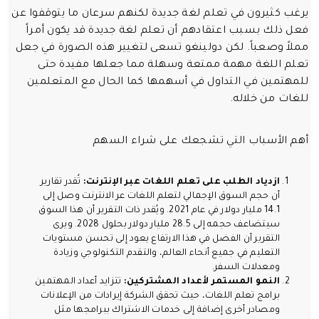
يرغب كثيرون في تعلم لغة جديدة لكنهم سرعان ما يتوقفوا عن
فعل ذلك بسبب اعتقادهم أن تعلم لغة جديدة قد يكون أمراً
مملاً وصعباً. لكن دولينغو تسعى لتغيير هذه الصورة في جعل
تعلم اللغة مهمة ممتعة وسهلة مما جعلها مفيدة حتى
للمهتمين في التداول في أسهمها كما الحال مع المتعلمين
للغات من خلاله.
أهم الأسباب التي تشجعك على شراء السهم
ازدياد الطلب على تعلم اللغات عبر الإنترنت:
تُقدر تقارير
أن حجم السوق الإجمالي لتعلم اللغات عر الانترنت وصل إلى
14.1 مليار دولار في عام 2021. ويُقدر ذات التقرير أن هذا السوق
سيتضاعف حجمه إلى 28.5 مليار دولار بحلول 2028. ويرى
التقرير أن الفضل في هذا الارتفاع يعود إلى تحسن مستويات
التعليم في جميع أنحاء العالم، والتقدم التكنولوجي وزيادة
ومعدلات السفر.
النمو المستمر لأعداد المشتركين:
تتزايد أعداد المهتمين
برامج تعلم اللغات، حيث تحقق الشركة إيرادات من الإعلانات
ومصادر أخرى إضافة إلى خدمات الاشتراك ببرامجها مثل