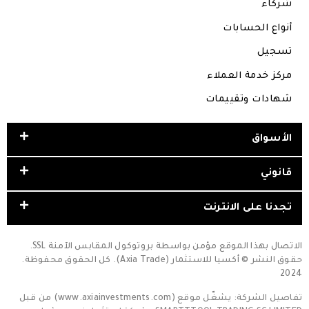
شركاء
أنواع الحسابات
تسجيل
مركز خدمة العملاء
شهادات وتقييمات
الأسواق
قانوني
تجدنا على الانترنت
الاتصال بهذا الموقع مؤمن بواسطة بروتوكول المقابس الآمنة SSL.
حقوق النشر © أكسيا للاستثمار (Axia Trade). كل الحقوق محفوظة.
2024
تفاصيل الشركة: يشغّل موقع (www.axiainvestments.com) من قبل