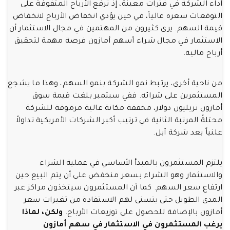
أداء الشركة في فترات معينة، إذ ترفع الأرباح المتفوقة على
التوقعات سعره عالياً، في حين يؤدي انخفاض الأرباح لانخفاض
قيمة السهم. يرى كثيرون من المهتمين في مجال الاستثمار أن
الاستثمار في مجال شراء أسهم أمازون فرصة مهمة لتحقيق
أرباح مالية.
من ناحية أخرى، يرتبط نمو الشركة بنمو السهم، وهذا ما يشجع
المستثمرين على شرائه. ففي سبتمبر بلغت قيمة سوق
أمازون تريليون دولار، محققة مكانة عالية مرموقة للشركة
محتلةً المرتبة الثانية في ترتيب أكبر الشركات الأمريكية تداولاً
علنياً بعد شركة آبل.
يلتزم المستثمرون بالمبدأ الأساسي في عملية الشراء
والاستثمار وهو الشراء بسعر منخفض على أن يتم البيع حين
ارتفاع سعر السهم. كما أن المستثمرون سيتخذون مراكز عبر
المدى الطويل حتى يتسنى لهم الاستفادة من تغيرات سعر
أمازون بالإضافة للحصول على توزيعات الأرباح.
ولكن، لماذا
يرغب المستثمرون في الاستثمار في سهم أمازون