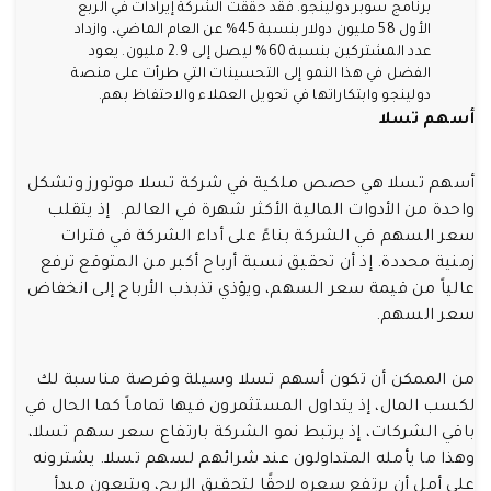
برنامج سوبر دولينجو. فقد حققت الشركة إيرادات في الربع
الأول 58 مليون دولار بنسبة 45% عن العام الماضي، وازداد
عدد المشتركين بنسبة 60% ليصل إلى 2.9 مليون. يعود
الفضل في هذا النمو إلى التحسينات التي طرأت على منصة
دولينجو وابتكاراتها في تحويل العملاء والاحتفاظ بهم.
أسهم تسلا
أسهم تسلا هي حصص ملكية في شركة تسلا موتورز وتشكل
واحدة من الأدوات المالية الأكثر شهرة في العالم. إذ يتقلب
سعر السهم في الشركة بناءً على أداء الشركة في فترات
زمنية محددة. إذ أن تحقيق نسبة أرباح أكبر من المتوقع ترفع
عالياً من قيمة سعر السهم، ويؤذي تذبذب الأرباح إلى انخفاض
سعر السهم.
من الممكن أن تكون أسهم تسلا وسيلة وفرصة مناسبة لك
لكسب المال، إذ يتداول المستثمرون فيها تماماً كما الحال في
باقي الشركات، إذ يرتبط نمو الشركة بارتفاع سعر سهم تسلا،
وهذا ما يأمله المتداولون عند شرائهم لسهم تسلا. يشترونه
على أمل أن يرتفع سعره لاحقًا لتحقيق الربح، ويتبعون مبدأ