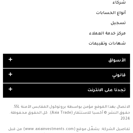
شركاء
أنواع الحسابات
تسجيل
مركز خدمة العملاء
شهادات وتقييمات
الأسواق
قانوني
تجدنا على الانترنت
الاتصال بهذا الموقع مؤمن بواسطة بروتوكول المقابس الآمنة SSL.
حقوق النشر © أكسيا للاستثمار (Axia Trade). كل الحقوق محفوظة.
2024
تفاصيل الشركة: يشغّل موقع (www.axiainvestments.com) من قبل