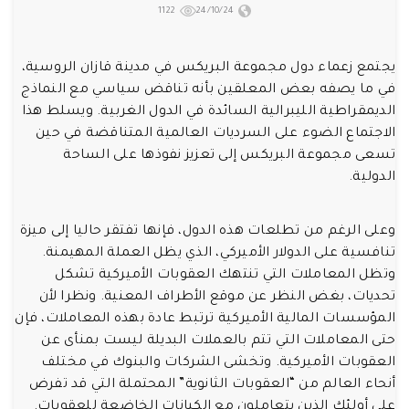
1122
24/10/24
يجتمع زعماء دول مجموعة البريكس في مدينة قازان الروسية،
في ما يصفه بعض المعلقين بأنه تناقض سياسي مع النماذج
الديمقراطية الليبرالية السائدة في الدول الغربية. ويسلط هذا
الاجتماع الضوء على السرديات العالمية المتناقضة في حين
تسعى مجموعة البريكس إلى تعزيز نفوذها على الساحة
الدولية.
وعلى الرغم من تطلعات هذه الدول، فإنها تفتقر حاليا إلى ميزة
تنافسية على الدولار الأميركي، الذي يظل العملة المهيمنة.
وتظل المعاملات التي تنتهك العقوبات الأميركية تشكل
تحديات، بغض النظر عن موقع الأطراف المعنية. ونظرا لأن
المؤسسات المالية الأميركية ترتبط عادة بهذه المعاملات، فإن
حتى المعاملات التي تتم بالعملات البديلة ليست بمنأى عن
العقوبات الأميركية. وتخشى الشركات والبنوك في مختلف
أنحاء العالم من “العقوبات الثانوية” المحتملة التي قد تفرض
على أولئك الذين يتعاملون مع الكيانات الخاضعة للعقوبات.