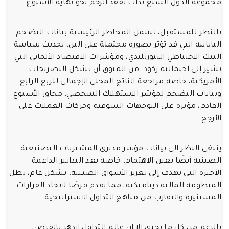
مجموعة الدول السبع بدأت تفقد الزخم نحو نهاية الأسبوع.
بالنظر للمستقبل، تشمل المخاطر الرئيسية بيانات التضخم
اليابانية التي قد تؤثر بصورة محتملة على الين، تحديث سياسة
البنك الاحتياطي النيوزيلندي، ومؤشرات الاقتصاد الألماني التي
تشير إلى احتمالية ركود. من المتوق أن تشكل التصريحات
الأمريكية، خاصة مراجعة الناتج المحلي الإجمالي للربع الرابع
وبيانات التضخم لمؤشر الاستهلاك الشخصي، محاور الأسبوع
القادم، مؤثرة على التوجهات السوقية وحركات العملات على
الأرجح.
ينبغي النظر الى بيانات مؤشر مديري المشتريات التصنيعية
الصينية أيضًا بعين الاهتمام، خاصة بعد التدابير الداعمة
الأخيرة التي تهدف إلى تعزيز الأسواق الصينية. بشكل عام، تظل
المنظومة المالية ديناميكية، مما يقدم فرصًا لاتخاذ القرارات
المستنيرة والتقارب من مناهج التداول الاستراتيجية.
بالرغم من كل ما يجري الا ان عالم التداول ازدهر بالفرص،