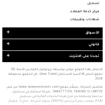
تسجيل
مركز خدمة العملاء
شهادات وتقييمات
الأسواق
قانوني
تجدنا على الانترنت
الاتصال بهذا الموقع مؤمن بواسطة بروتوكول المقابس الآمنة SSL.
حقوق النشر © أكسيا للاستثمار (Axia Trade). كل الحقوق محفوظة.
2024
تفاصيل الشركة: يشغّل موقع (www.axiainvestments.com) من قبل
SMARTTTOOL TRADING SC LIMITED ، شركة استثمار في سيشيل،
مرخصة ومنظمة من قبل هيئة الخدمات المالية في سيشيل
(FSA) بموجب رقم الترخيص [SD034].عنوان الشركة: جناح 3، غلوبال