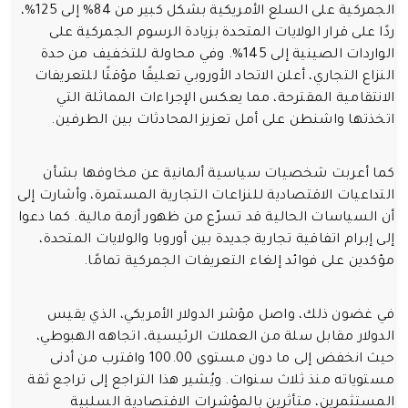
الجمركية على السلع الأمريكية بشكل كبير من 84% إلى 125%،
ردًا على قرار الولايات المتحدة بزيادة الرسوم الجمركية على
الواردات الصينية إلى 145%. وفي محاولة للتخفيف من حدة
النزاع التجاري، أعلن الاتحاد الأوروبي تعليقًا مؤقتًا للتعريفات
الانتقامية المقترحة، مما يعكس الإجراءات المماثلة التي
اتخذتها واشنطن على أمل تعزيز المحادثات بين الطرفين.
كما أعربت شخصيات سياسية ألمانية عن مخاوفها بشأن
التداعيات الاقتصادية للنزاعات التجارية المستمرة، وأشارت إلى
أن السياسات الحالية قد تسرّع من ظهور أزمة مالية. كما دعوا
إلى إبرام اتفاقية تجارية جديدة بين أوروبا والولايات المتحدة،
مؤكدين على فوائد إلغاء التعريفات الجمركية تمامًا.
في غضون ذلك، واصل مؤشر الدولار الأمريكي، الذي يقيس
الدولار مقابل سلة من العملات الرئيسية، اتجاهه الهبوطي،
حيث انخفض إلى ما دون مستوى 100.00 واقترب من أدنى
مستوياته منذ ثلاث سنوات. ويُشير هذا التراجع إلى تراجع ثقة
المستثمرين، متأثرين بالمؤشرات الاقتصادية السلبية