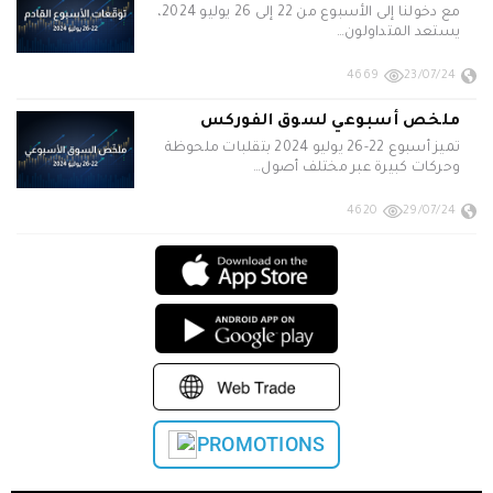
مع دخولنا إلى الأسبوع من 22 إلى 26 يوليو 2024،
يستعد المتداولون…
4669
23/07/24
ملخص أسبوعي لسوق الفوركس
تميز أسبوع 22-26 يوليو 2024 بتقلبات ملحوظة
وحركات كبيرة عبر مختلف أصول…
4620
29/07/24
PROMOTIONS