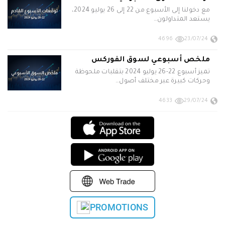
مع دخولنا إلى الأسبوع من 22 إلى 26 يوليو 2024،
يستعد المتداولون…
4696
23/07/24
ملخص أسبوعي لسوق الفوركس
تميز أسبوع 22-26 يوليو 2024 بتقلبات ملحوظة
وحركات كبيرة عبر مختلف أصول…
4633
29/07/24
PROMOTIONS