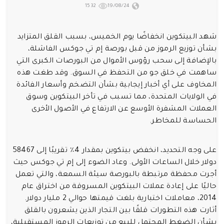
1532
19/08/24
شهد البيتكوين انخفاضًا يوم الخميس، بسبب القلق المتزايد
بشأن توزيع الرموز من قبل بورصة إم تي جوكس الفاشلة،
بالإضافة إلى سحب رؤوس الأموال من البورصات الكبرى التي
ساهمت في خلق جو من التحفظ في السوق. وقد طغت هذه
المخاوف على أي أخبار إيجابية بشأن التضخم وأسعار الفائدة
في الولايات المتحدة، مما تسبب في تأخر البيتكوين وسوق
العملات المشفرة الأوسع عن الارتفاع في الأصول الأخرى
الحساسة للمخاطر.
على وجه التحديد، انخفض بيتكوين بمقدار 4٪ تقريبًا إلى 58467
دولار خلال الساعات الأولى. وعاد الضوء إلى إم تي جوكس حيث
أجرت محفظة مرتبطة بالبورصة سيئة السمعة، والتي تعمل
حاليًا على إعادة عملات البيتكوين المسروقة من اختراق عام
2014، معاملات اختبارية بلغت قيمتها حوالي 2 مليار دولار.
أثارت هذه التطورات قلقًا بين التجار الذين يشعرون بالقلق
بشأن الضغط المحتمل للبيع من توزيعات الرموز المستقبلية،