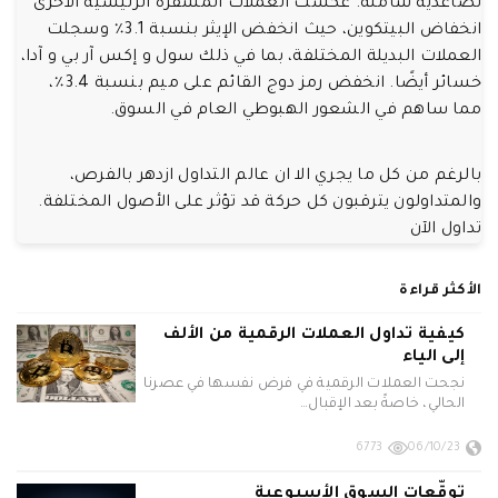
تصاعدية شاملة. عكست العملات المشفرة الرئيسية الأخرى
انخفاض البيتكوين، حيث انخفض الإيثر بنسبة 3.1٪ وسجلت
العملات البديلة المختلفة، بما في ذلك سول و إكس آر بي و آدا،
خسائر أيضًا. انخفض رمز دوج القائم على ميم بنسبة 3.4٪،
مما ساهم في الشعور الهبوطي العام في السوق.
بالرغم من كل ما يجري الا ان عالم التداول ازدهر بالفرص،
والمتداولون يترقبون كل حركة قد تؤثر على الأصول المختلفة.
تداول الآن
الأكثر قراءة
كيفية تداول العملات الرقمية من الألف
إلى الياء
نجحت العملات الرقمية في فرض نفسها في عصرنا
الحالي، خاصةً بعد الإقبال…
6773
06/10/23
توقّعات السوق الأسبوعية