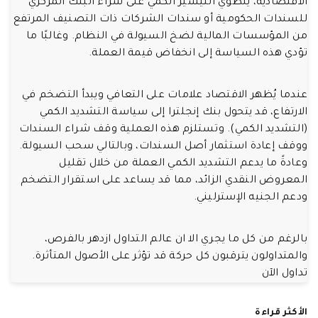
الاقتصادية، ينطوي التيسير الكمي على شراء البنك المركزي
للسندات الحكومية أو سندات الشركات ذات التصنيف المرتفع
من المؤسسات المالية لضخ السيولة في النظام. وغالبًا ما
تؤدي هذه السياسة إلى انخفاض قيمة العملة.
عندما يُظهر الاقتصاد علامات على التعافي ويبدأ التضخم في
الارتفاع، قد يتحول بنك إنجلترا إلى سياسة التشديد الكمي
(التشديد الكمي). وتستلزم هذه العملية وقف شراء السندات
ووقف إعادة استثمار أصل السندات، وبالتالي سحب السيولة.
وعادةً ما يدعم التشديد الكمي العملة من خلال تقليل
المعروض النقدي الزائد، مما قد يساعد على استقرار التضخم
ودعم الجنيه الإسترليني.
بالرغم من كل ما يجري الا ان عالم التداول ازدهر بالفرص،
والمتداولون يترقبون كل حركة قد تؤثر على الأصول المتأثرة.
تداول الآن
الأكثر قراءة