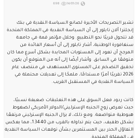
698
14/01/26
تشير التصريحات الأخيرة لصانع السياسة النقدية في بنك
إنجلترا آلان تايلور إلى أن السياسة النقدية في المملكة المتحدة
قد تتحول قريبًا نحو التطبيع. وخلال مؤتمر قمة في جامعة
سنغافورة الوطنية، أشار تايلور إلى أن أسعار الفائدة من
المرجح أن تعود إلى المستويات المحايدة بشكل أسرع مما كان
متوقعًا في السابق. وأشار أيضًا إلى أنه من المتوقع أن يكون
تحقيق التضخم على المستوى المستهدف في منتصف عام
2026 تقريبًا أمرًا مستدامًا، ملمحًا إلى تعديلات محتملة في
السياسة النقدية في المستقبل القريب.
كانت ردود فعل السوق على هذه التعليقات ضعيفة نسبيًا،
حيث تعرض زوج الجنيه الإسترليني/الدولار الأمريكي لضغوط
هبوطية متواضعة. ومع ذلك، لا يزال الجنيه الإسترليني مرتفعًا
بشكل طفيف، حيث يتم تداوله بالقرب من 1.3440، مما يعكس
التفاؤل الحذر بين المستثمرين بشأن توقعات السياسة النقدية
في المملكة المتحدة.