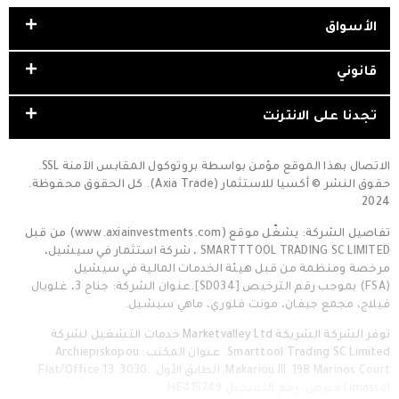
الأسواق
قانوني
تجدنا على الانترنت
الاتصال بهذا الموقع مؤمن بواسطة بروتوكول المقابس الآمنة SSL.
حقوق النشر © أكسيا للاستثمار (Axia Trade). كل الحقوق محفوظة.
2024
تفاصيل الشركة: يشغّل موقع (www.axiainvestments.com) من قبل
SMARTTTOOL TRADING SC LIMITED ، شركة استثمار في سيشيل،
مرخصة ومنظمة من قبل هيئة الخدمات المالية في سيشيل
(FSA) بموجب رقم الترخيص [SD034].عنوان الشركة: جناح 3، غلوبال
فيلاج، مجمع جيفان، مونت فلوري، ماهي سيشيل.
توفر الشركة الشريكة Marketvalley Ltd خدمات التشغيل لشركة
Smarttool Trading SC Limited. عنوان المكتب: Archiepiskopou
Makariou III, 198 Marinos Court, الطابق الأول, Flat/Office 13, 3030,
Limassol قبرص، رقم التسجيل HE415749