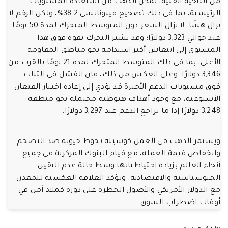
من الناحية الفنية، تمكن الذهب من استعادة المستويات
الرئيسية، بما في ذلك تصحيح فيبوناتشي 38.2%، ولكن الزخم لا
يزال هشًا. لا يزال السعر دون المتوسط المتحرك لمدة 50 يومًا
عند حوالي 3,323 دولارًا؛ وقد يشير التحرك بقوة فوق هذا
المستوى إلى انتعاش أكثر استدامة نحو مناطق المقاومة
الأعلى، بما في ذلك المتوسط المتحرك لمدة 21 يومًا بالقرب من
3,346 دولارًا. وعلى العكس من ذلك، فإن الفشل في الثبات
فوق مستويات الدعم الأخيرة قد يؤدي إلى إعادة اختبار القيعان
الأسبوعية، مع وجود أهداف هبوطية محتملة نحو منطقة
3,248 دولارًا إذا ما تراجع الدعم عند 3,297 دولارًا.
ويستمر الذهب في العمل كوسيلة تحوط حيوية ضد التضخم
وانخفاض قيمة العملة، مع قيام البنوك المركزية في جميع
أنحاء العالم بزيادة احتياطياتها وسط حالة عدم اليقين
الجيوسياسية والاقتصادية. وتؤكد العلاقة العكسية للمعدن
مع الدولار الأمريكي والأصول الخطرة على دوره كملاذ آمن في
أوقات اضطراب السوق.