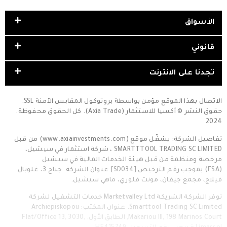
الأسواق
قانوني
تجدنا على الانترنت
الاتصال بهذا الموقع مؤمن بواسطة بروتوكول المقابس الآمنة SSL.
حقوق النشر © أكسيا للاستثمار (Axia Trade). كل الحقوق محفوظة.
2024
تفاصيل الشركة: يشغّل موقع (www.axiainvestments.com) من قبل
SMARTTTOOL TRADING SC LIMITED ، شركة استثمار في سيشيل،
مرخصة ومنظمة من قبل هيئة الخدمات المالية في سيشيل
(FSA) بموجب رقم الترخيص [SD034].عنوان الشركة: جناح 3، غلوبال
فيلاج، مجمع جيفان، مونت فلوري، ماهي سيشيل.
توفر الشركة الشريكة Marketvalley Ltd خدمات التشغيل لشركة
Smarttool Trading SC Limited. عنوان المكتب: Archiepiskopou
Makariou III, 198 Marinos Court, الطابق الأول, Flat/Office 13, 3030,