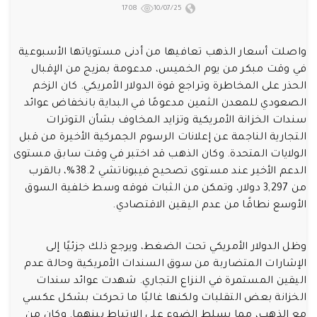
1708
10/07/25
واصلت أسعار الذهب تعافيها من أدنى مستوياتها الأسبوعية
في وقت مبكر من يوم الخميس، مدعومة بمزيج من الإقبال
الحذر على المخاطرة وتراجع قوة الدولار الأمريكي. كان الزخم
الصعودي للمعدن الثمين مدعومًا في البداية بانخفاض عوائد
سندات الخزانة الأمريكية وتزايد المخاوف بشأن التوترات
التجارية الناجمة عن إعلانات الرسوم الجمركية الأخيرة من قبل
الولايات المتحدة. وكان الذهب قد اختبر في وقت سابق مستوى
الدعم الأخير عند مستوى تصحيح فيبوناتشي 38.2%، بالقرب
من 3,297 دولار، وتمكن من الثبات فوقه وسط خلفية السوق
الأوسع نطاقًا من عدم اليقين الاقتصادي.
وظل الدولار الأمريكي تحت الضغط، ويرجع ذلك جزئيًا إلى
الإشارات المتضاربة من سوق السندات الأمريكية وحالة عدم
اليقين المستمرة في النزاع التجاري. شهدت عوائد سندات
الخزانة بعض التقلبات ولكنها غالبًا ما تحركت بشكل عكسي
مع الذهب، مما يسلط الضوء على الارتباط بينهما. وكان من