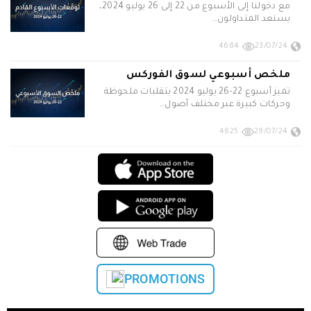
مع دخولنا إلى الأسبوع من 22 إلى 26 يوليو 2024،
يستعد المتداولون…
4684
23/07/24
ملخص أسبوعي لسوق الفوركس
تميز أسبوع 22-26 يوليو 2024 بتقلبات ملحوظة
وحركات كبيرة عبر مختلف أصول…
4625
29/07/24
PROMOTIONS