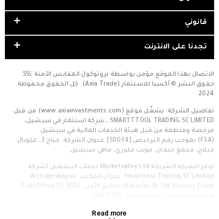
قانوني
تجدنا على الانترنت
الاتصال بهذا الموقع مؤمن بواسطة بروتوكول المقابس الآمنة SSL.
حقوق النشر © أكسيا للاستثمار (Axia Trade). كل الحقوق محفوظة.
2024
تفاصيل الشركة: يشغّل موقع (www.axiainvestments.com) من قبل
SMARTTTOOL TRADING SC LIMITED ، شركة استثمار في سيشيل،
مرخصة ومنظمة من قبل هيئة الخدمات المالية في سيشيل
(FSA) بموجب رقم الترخيص [SD034].عنوان الشركة: جناح 3، غلوبال
فيلاج، مجمع جيفان، مونت فلوري، ماهي سيشيل.
توفر الشركة الشريكة Marketvalley Ltd خدمات التشغيل لشركة
Smarttool Trading SC Limited. عنوان المكتب: Archiepiskopou
Makariou III, 198 Marinos Court, الطابق الأول, Flat/Office 13, 3030,
Limassol قبرص، رقم التسجيل HE415749
Read more