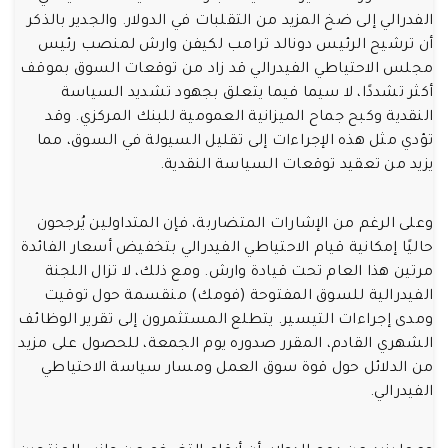
الفدرالي إلى ضخ المزيد من التقلبات في الدولار. والجدير بالذكر
أن ترشيح الرئيس دونالد ترامب لكيفن وارش لمنصب رئيس
مجلس الاحتياطي الفيدرالي قد زاد من توقعات السوق بموقف
أكثر تشددًا، لا سيما فيما يتعلق بجهود تشديد السياسة
النقدية وكبح جماح الميزانية العمومية للبنك المركزي. وقد
تؤدي مثل هذه الإجراءات إلى تقليل السيولة في السوق، مما
يزيد من تعقيد توقعات السياسة النقدية.
وعلى الرغم من الإشارات المتضاربة، فإن المتداولين يُرجحون
حاليًا إمكانية قيام الاحتياطي الفيدرالي بتخفيض أسعار الفائدة
مرتين هذا العام تحت قيادة وارش. ومع ذلك، لا تزال اللجنة
الفيدرالية للسوق المفتوحة (فومك) منقسمة حول توقيت
ومدى إجراءات التيسير. يتطلع المستثمرون إلى تقرير الوظائف
الشهري القادم، المقرر صدوره يوم الجمعة، للحصول على مزيد
من الدلائل حول قوة سوق العمل ومسار سياسة الاحتياطي
الفيدرالي.