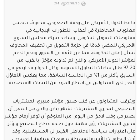
274
02/02/26
حافظ الدولار الأمريكي على زخمه الصعودي، مدعومًا بتحسن
معنويات المخاطرة في أعقاب التطورات الإيجابية في
مفاوضات التمويل الحكومي. وساعد تحرك مجلس الشيوخ
الأمريكي للمضي قدمًا في حزمة التمويل في تخفيف المخاوف
بشأن إغلاق الحكومة، مما عزز الثقة في السوق وقدم الدعم
لمؤشر الدولار الأمريكي، والذي تم تداوله مؤخرًا بالقرب من
97.20 خلال ساعات التداول الآسيوية. وكان الدولار قد ارتفع في
السابق بأكثر من 1% في الجلسة السابقة، مما يعكس التفاؤل
الحذر لدى المتداولين في انتظار المزيد من البيانات الاقتصادية.
ويترقب المتداولون عن كثب صدور مؤشر مديري المشتريات
التصنيعي لمديري المشتريات لشهر يناير، والذي من المقرر أن
يصدر في وقت لاحق من اليوم. من المتوقع أن توفر أرقام مؤشر
مديري المشتريات رؤى مهمة حول صحة قطاع التصنيع وتؤثر
على اعتبارات سياسة الاحتياطي الفيدرالي المستقبلية. وقد
أدت التطورات الأخيرة المحيطة بتوقعات سياسة الاحتياطي