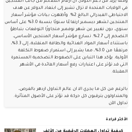
ومما يزيد من دعم الدولار، أن أرقام التضخم من جانب المنتجين
في الولايات المتحدة لا تزال تشير إلى ابتعاد الدولار عن هدف
الاحتياطي الفيدرالي البالغ 2%. وأظهرت بيانات مؤشر أسعار
المنتجين لشهر ديسمبر ارتفاعًا سنويًا بنسبة 3.0% على أساس
سنوي، دون تغيير عن شهر نوفمبر متجاوزًا التوقعات بتباطؤ
التضخم إلى 2.7%. تسارع مؤشر أسعار المنتجين الأساسي،
باستثناء أسعار المواد الغذائية والطاقة المتقلبة، إلى 3.3%،
مرتفعًا من 3.0%، مما يشير إلى استمرار ضغوط التكلفة
الأولية. يؤكد هذا التباين على الضغوط التضخمية المستمرة
التي قد تؤثر على اعتبارات رفع أسعار الفائدة في الأشهر
المقبلة.
بالرغم من كل ما يجري الا ان عالم التداول ازدهر بالفرص،
والمتداولون يترقبون كل حركة قد تؤثر على الأصول المتأثرة.
تداول الآن
الأكثر قراءة
كيفية تداول العملات الرقمية من الألف