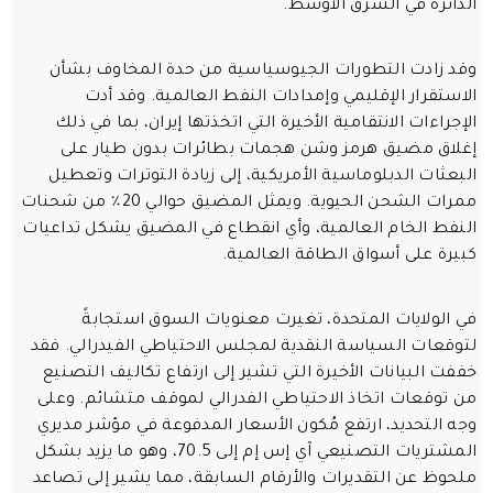
الدائرة في الشرق الأوسط.
وقد زادت التطورات الجيوسياسية من حدة المخاوف بشأن
الاستقرار الإقليمي وإمدادات النفط العالمية. وقد أدت
الإجراءات الانتقامية الأخيرة التي اتخذتها إيران، بما في ذلك
إغلاق مضيق هرمز وشن هجمات بطائرات بدون طيار على
البعثات الدبلوماسية الأمريكية، إلى زيادة التوترات وتعطيل
ممرات الشحن الحيوية. ويمثل المضيق حوالي 20٪ من شحنات
النفط الخام العالمية، وأي انقطاع في المضيق يشكل تداعيات
كبيرة على أسواق الطاقة العالمية.
في الولايات المتحدة، تغيرت معنويات السوق استجابةً
لتوقعات السياسة النقدية لمجلس الاحتياطي الفيدرالي. فقد
خففت البيانات الأخيرة التي تشير إلى ارتفاع تكاليف التصنيع
من توقعات اتخاذ الاحتياطي الفدرالي لموقف متشائم. وعلى
وجه التحديد، ارتفع مُكون الأسعار المدفوعة في مؤشر مديري
المشتريات التصنيعي آي إس إم إلى 70.5، وهو ما يزيد بشكل
ملحوظ عن التقديرات والأرقام السابقة، مما يشير إلى تصاعد