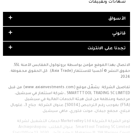
شهادات وتقييمات
الأسواق
قانوني
تجدنا على الانترنت
الاتصال بهذا الموقع مؤمن بواسطة بروتوكول المقابس الآمنة SSL.
حقوق النشر © أكسيا للاستثمار (Axia Trade). كل الحقوق محفوظة.
2024
تفاصيل الشركة: يشغّل موقع (www.axiainvestments.com) من قبل
SMARTTTOOL TRADING SC LIMITED ، شركة استثمار في سيشيل،
مرخصة ومنظمة من قبل هيئة الخدمات المالية في سيشيل
(FSA) بموجب رقم الترخيص [SD034].عنوان الشركة: جناح 3، غلوبال
فيلاج، مجمع جيفان، مونت فلوري، ماهي سيشيل.
توفر الشركة الشريكة Marketvalley Ltd خدمات التشغيل لشركة
Smarttool Trading SC Limited. عنوان المكتب: Archiepiskopou