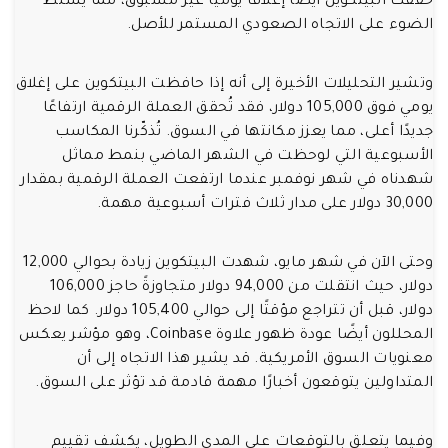
حققت البيتكوين أيضًا إغلاقًا يوميًا غير مسبوق، مما يسلط
الضوء على الاتجاه الصعودي المستمر للأصل.
وتشير التحليلات الأخيرة إلى أنه إذا حافظت البيتكوين على إغلاق
يومي فوق 105,000 دولار، فقد تُحقق العملة الرقمية ارتفاعًا
جديدًا أعلى، مما يعزز مكانتها في السوق. تُذكّرنا المكاسب
الأسبوعية التي لوحظت في الشهر الماضي بنمط مماثل
شهدناه في شهر نوفمبر عندما ارتفعت العملة الرقمية بمقدار
30,000 دولار على مدار ثلاث فترات أسبوعية مهمة.
وحتى الآن في شهر مايو، شهدت البيتكوين زيادة بحوالي 12,000
دولار، حيث انتقلت من 94,000 دولار متجاوزةً حاجز 106,000
دولار، قبل أن تتراجع مؤقتًا إلى حوالي 105,400 دولار. كما لاحظ
المحللون أيضًا عودة ظهور علاوة Coinbase، وهو مؤشر يعكس
معنويات السوق الأمريكية. قد يشير هذا الاتجاه إلى أن
المتداولين يتوقعون أخبارًا مهمة قادمة قد تؤثر على السوق.
وفيما يتعلق بالتوقعات على المدى الطويل، يكشف تقييم