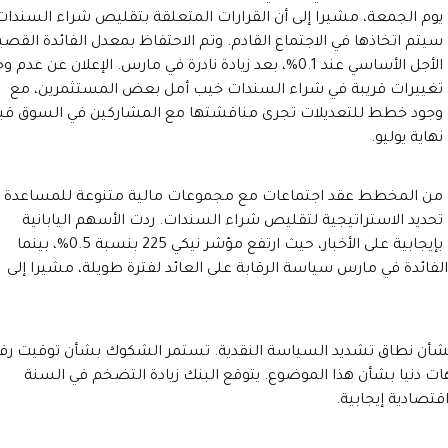
يوم الجمعة، مشيرا إلى أن القرارات المتعلقة بتقليص شراء السندات
سيتم اتخاذها في الاجتماع القادم. وتم الاحتفاظ بمعدل الفائدة القصي
الأجل الأساسي عند 0.1%، بعد زيادة نادرة في مارس. الإعلان عن عدم 
تغييرات قريبة في شراء السندات خيب أمل بعض المستثمرين، مع
وجود خطط للتعديلات تجرى مناقشتها مع المشاركين في السوق قب
نهاية يوليو.
من المخطط عقد اجتماعات مع مجموعات مالية متنوعة للمساعدة 
تحديد الاستراتيجية لتقليص شراء السندات. ردت الأسهم اليابانية
بإيجابية على الأخبار، حيث ارتفع مؤشر نيكي 225 بنسبة 0.5%، بينما
سعار الفائدة في مارس سياسة الرقابة على العائد لفترة طويلة، مشيرا إلى
 بشأن نطاق تشديد السياسة النقدية. تستمر الشكوك بشأن توقيت رف
هات دنيا بشأن هذا الموضوع. يتوقع البنك زيادة التضخم في السنة
قتصادية إيجابية.