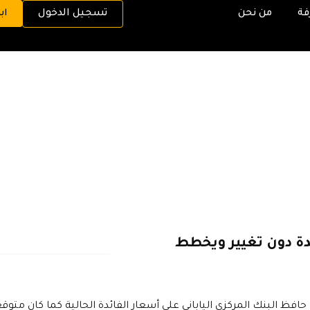
فة
من نحن
تسجيل الدخول
اب
ئدة دون تغيير ويخطط
حافظ البنك المركزي الياباني على أسعار الفائدة الحالية كما كان متوقع