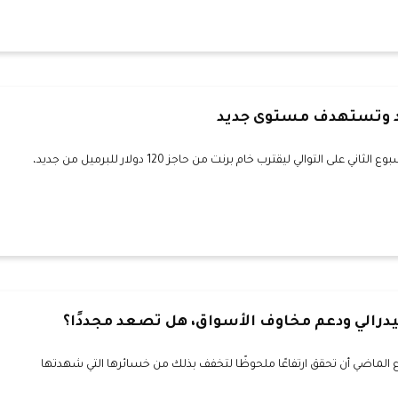
د وتستهدف مستوى جديد
واصلت أسعار النفط تحقيق مكاسب للأسبوع الثاني على التوالي ليقترب خام برنت من حاجز 120 دولار للبرميل من جديد،
درالي ودعم مخاوف الأسواق، هل تصعد مجددًا؟
الماضي أن تحقق ارتفاعًا ملحوظًا لتخفف بذلك من خسائرها التي شهدتها