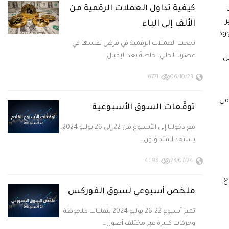
كيفية تداول العملات الرقمية من
ر
الألف إلى الياء
وجود
نجحت العملات الرقمية في فرض نفسها في
عصرنا الحالي، خاصةً بعد الإقبال…
ل
6771
06/10/23
في
توقّعات السوق الأسبوعية
مع دخولنا إلى الأسبوع من 22 إلى 26 يوليو 2024،
يستعد المتداولون…
4693
23/07/24
ع
ملخص أسبوعي لسوق الفوركس
تميز أسبوع 22-26 يوليو 2024 بتقلبات ملحوظة
وحركات كبيرة عبر مختلف أصول…