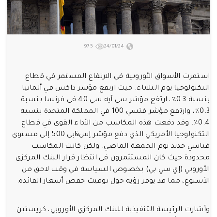
975
24/01/24
استمرت الأسواق الأوروبية في الارتفاع المستمر في قطاع
التكنولوجيا يوم الثلاثاء. حيث ارتفع مؤشر داكس في ألمانيا
بنسبة 0.3٪، ارتفع مؤشر سي آيه سي 40 في فرنسا بنسبة
0.3٪، وارتفع مؤشر فتسي 100 في المملكة المتحدة بنسبة
0.4٪. وقد دفعت هذه المكاسب من الأداء القوي في قطاع
التكنولوجيا الأمريكي الذي دفع مؤشر إس&بي 500 إلى مستوى
قياسي جديد يوم الجمعة الماضي. ولكن كانت المكاسب
محدودة حيث كان المستثمرون في انتظار قرار البنك المركزي
الأوروبي (إي سي بي) بخصوص السياسة في وقت لاحق من
الأسبوع، مما قد يوفر رؤية حول توقيت خفض أسعار الفائدة.
وأشارت الرئيسة التنفيذية للبنك المركزي الأوروبي، كريستين