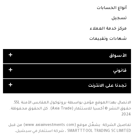
أنواع الحسابات
تسجيل
مركز خدمة العملاء
شهادات وتقييمات
الأسواق
قانوني
تجدنا على الانترنت
الاتصال بهذا الموقع مؤمن بواسطة بروتوكول المقابس الآمنة SSL.
حقوق النشر © أكسيا للاستثمار (Axia Trade). كل الحقوق محفوظة.
2024
تفاصيل الشركة: يشغّل موقع (www.axiainvestments.com) من قبل
SMARTTTOOL TRADING SC LIMITED ، شركة استثمار في سيشيل،