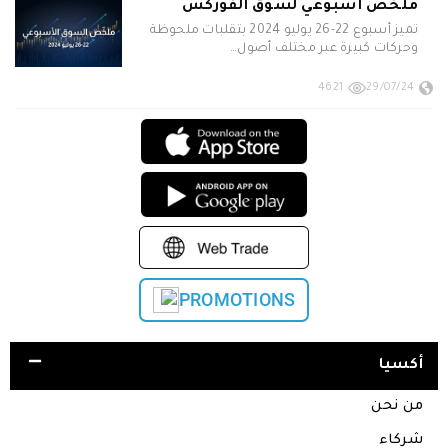
ملخص أسبوعي لسوق الفوركس
تميز أسبوع 22-26 يوليو 2024 بتقلبات ملحوظة
وحركات كبيرة عبر مختلف أصول…
4621
29/07/24
PROMOTIONS
أكسيا
من نحن
شركاء