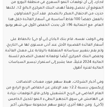
لاجارد، إلى أن توقعات النمو السعري في منطقة اليورو من
المتوقع أن تحصل وفقاً لهدف البنك المركزي البالغ 2٪، لكنها
حذرت من الاحتفال المبكر بالتضخم. فقد أدرج المتداولون
بالفعل خفضاً 100 نقاط أساسية في أسعار الفائدة خلال هذا
العام، مع احتمالية 96٪ لأن يحدث الخفض الأول في شهر يونيو.
وفي الوقت نفسه، قام بنك اليابان (بي أو جي) بالحفاظ على
أسعار الفائدة القصيرة الأجل عند أدنى مستوى لها في التاريخ،
ولم يقم بتغيير سياساته المتعلقة بالرقابة على معدل الفائدة.
وخفض البنك المركزي أيضًا توقعاته لمعدل التضخم للسنة
المالية 2024 قليلاً، مما يشير إلى استمرار تيسير السياسات
المالية لفترة أطول.
وفي أخبار الشركات، هبط سهم مورد معدات الاتصالات
إريكسون بنسبة 2.2٪ بعد الإعلان عن انخفاض الربع الرابع من
العام الماضي في الربح التشغيلي ولكن فاق التوقعات بزيادة
في الهامش في سوق التجهيز البطيء النمو للجيل الخامس
(5جي). ومن جهة أخرى، ارتفع سهم مجموعة سواتش، أكبر