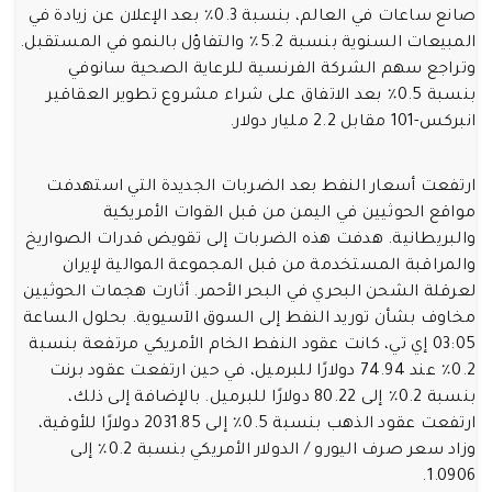
صانع ساعات في العالم، بنسبة 0.3٪ بعد الإعلان عن زيادة في
المبيعات السنوية بنسبة 5.2٪ والتفاؤل بالنمو في المستقبل.
وتراجع سهم الشركة الفرنسية للرعاية الصحية سانوفي
بنسبة 0.5٪ بعد الاتفاق على شراء مشروع تطوير العقاقير
انبركس-101 مقابل 2.2 مليار دولار.
ارتفعت أسعار النفط بعد الضربات الجديدة التي استهدفت
مواقع الحوثيين في اليمن من قبل القوات الأمريكية
والبريطانية. هدفت هذه الضربات إلى تقويض قدرات الصواريخ
والمراقبة المستخدمة من قبل المجموعة الموالية لإيران
لعرقلة الشحن البحري في البحر الأحمر. أثارت هجمات الحوثيين
مخاوف بشأن توريد النفط إلى السوق الآسيوية. بحلول الساعة
03:05 إي تي، كانت عقود النفط الخام الأمريكي مرتفعة بنسبة
0.2٪ عند 74.94 دولارًا للبرميل، في حين ارتفعت عقود برنت
بنسبة 0.2٪ إلى 80.22 دولارًا للبرميل. بالإضافة إلى ذلك،
ارتفعت عقود الذهب بنسبة 0.5٪ إلى 2031.85 دولارًا للأوقية،
وزاد سعر صرف اليورو / الدولار الأمريكي بنسبة 0.2٪ إلى
1.0906.