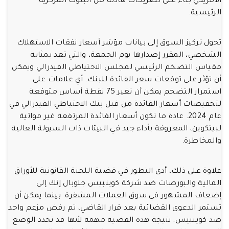
الأمريكي بناءً على تصريحات هادئة من البنوك المركزية
الرئيسية.
تحول تركيز السوق إلى بيانات مؤشر أسعار نفقات الاستهلاك
الشخصي، المقرر إصدارها يوم الجمعة، والتي تعد بمثابة
مقياس التضخم الرئيسي لمجلس الاحتياطي الفيدرالي ويمكن
أن تؤثر على توقعات سعر الفائدة للبنك. أي علامات على
استمرار التضخم يمكن أن تغير 75 نقطة أساس متوقعة
لتخفيضات أسعار الفائدة من قبل بنك الاحتياطي الفيدرالي في
عام 2024. عادة ما تكون أسعار الفائدة المرتفعة غير مواتية
لبيتكوين، المعروفة بأداء جيد في البيئات ذات السيولة العالية
والمخاطرة.
علاوة على ذلك، أدى التطور في قضية اللجنة القانونية للأوراق
المالية والبورصات ضد شركة كوينبيس جلوبال إنك إلى
إضعاف المشهور في سوق العملات المشفرة. بينما يمكن أن
تستمر الدعوى القضائية بعد قرار القاضي، تم رفض مزعم واحد
ضد كوينبيس. نتيجة هذه القضية مهمة لأنها قد تحدد الوضع