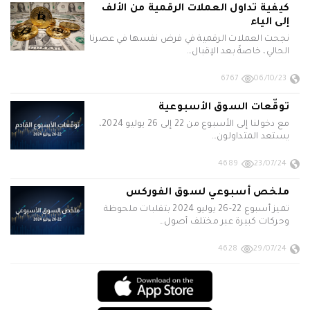
كيفية تداول العملات الرقمية من الألف
إلى الياء
نجحت العملات الرقمية في فرض نفسها في عصرنا
الحالي، خاصةً بعد الإقبال…
6767
06/10/23
توقّعات السوق الأسبوعية
مع دخولنا إلى الأسبوع من 22 إلى 26 يوليو 2024،
يستعد المتداولون…
4689
23/07/24
ملخص أسبوعي لسوق الفوركس
تميز أسبوع 22-26 يوليو 2024 بتقلبات ملحوظة
وحركات كبيرة عبر مختلف أصول…
4628
29/07/24