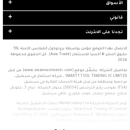
الأسواق
قانوني
تجدنا على الانترنت
الاتصال بهذا الموقع مؤمن بواسطة بروتوكول المقابس الآمنة SSL.
حقوق النشر © أكسيا للاستثمار (Axia Trade). كل الحقوق محفوظة.
2024
تفاصيل الشركة: يشغّل موقع (www.axiainvestments.com) من قبل
SMARTTTOOL TRADING SC LIMITED ، شركة استثمار في سيشيل،
مرخصة ومنظمة من قبل هيئة الخدمات المالية في سيشيل
(FSA) بموجب رقم الترخيص [SD034].عنوان الشركة: جناح 3، غلوبال
فيلاج، مجمع جيفان، مونت فلوري، ماهي سيشيل.
توفر الشركة الشريكة Marketvalley Ltd خدمات التشغيل لشركة
Smarttool Trading SC Limited. عنوان المكتب: Archiepiskopou
Makariou III, 198 Marinos Court, الطابق الأول, Flat/Office 13, 3030,
Limassol قبرص، رقم التسجيل HE415749