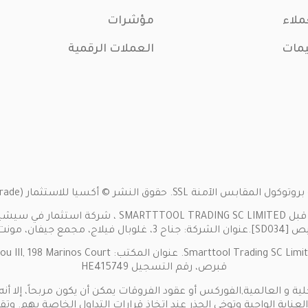
ملاء
مؤشرات
يمات
العملات الرقمية
 أكسيا للاستثمار (Axia Trade). كل الحقوق محفوظة. 2024
تفاصيل الشركة: يشغّل موقع (w.axiainvestments.com
قبرص، رقم التسجيل HE415749
ية و العالمية,الفوركس أو عقود الفروقات يمكن أن يكون مربحاً، إلا 
margin. يجب على العملاء اتخاذ العناية الواجبة وتوخي الحذر عند اتخاذ قرارات التدا