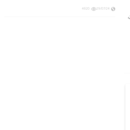
4620
29/07/24
.
أكسيا تريد من أفضل شركات
لماذا تعتبر أكسيا من أفضل شركات التداو
الأسواق وأكثرها…
أكتوبر 6, 2023
3507