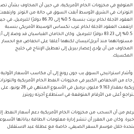
المتوقع في مخزونات الخام الأمريكية، في حين أن المخاوف بشأن تصا
التوترات في الشرق الأوسط أبقت السوق في حالة من التوتر. وارتفعت
العقود الآجلة لخام برنت بنسبة 0.5% إلى 86.70 دولارًا للبرميل، في 
ارتفعت العقود الآجلة لخام غرب تكساس الوسيط الأمريكي بنسبة
0.5% إلى 83.23 دولارًا للبرميل. وكان الخامان القياسيان قد وصلا إلى 
مستوياتهما منذ أبريل/نيسان لكنهما أغلقا على انخفاض مع انحسار
المخاوف من أن يؤدي إعصار بيريل إلى تعطيل الإنتاج في خليج
المكسيك.
وأشار استراتيجي السوق يب جون رونغ إلى أن مكاسب الأسعار الأولية
ن الانخفاض الكبير في مخزونات النفط الخام الأمريكية والتوترات
المستمرة في الشرق الأوسط. انخفضت مخزونات النفط الخام الأمريكية بمقدار 9.163 مليون برميل في الأسبوع المنتهي في 28 يونيو، على
تراجع أعلى من الأرقام المتوقعة في استطلاع أجرته رويترز.
غم من أن السحب من مخزونات الخام الأمريكية دعم أسعار النفط، إلا
يرة. وكان من المقرر أن تنشر إدارة معلومات الطاقة بياناتها الأسبوعي
المتحدة خلال موسم السفر الصيفي، خاصة مع عطلة عيد الاستقلال