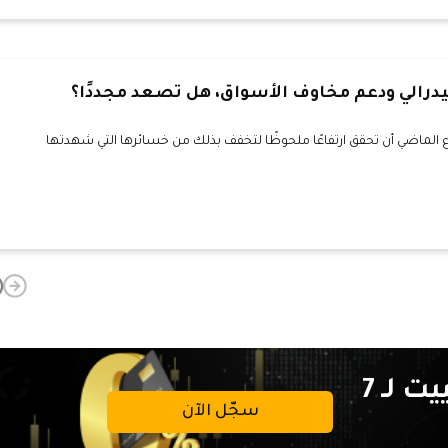
درالي ودعم مخاوف الأسواق، هل تصعد مجددًا؟
الماضي أن تحقق ارتفاعًا ملحوظًا لتخفف بذلك من خسائرها التي شهدتها
تداولات خالية من عمولة التبييت لـ 7
سجّل الآن