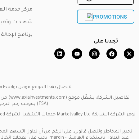
مركز خدمة الع
PROMOTIONS
شهادات وتقي
برنامج الإحالة
تجدنا على
الاتصال بهذا الموقع مؤمن بواسطة بروتوكول المقابس الآمنة SSL. حقوق النشر ©
(FSA) بموجب رقم الترخيص [SD034].عنوان الشركة: جناح 3، غلوبال فيلاج، مجمع جيفان، مونت فلوري، ماهي سيشيل.
تحذير المخاطر وتنصل قانوني: على الرغم من أن تداول الأسهم المحل
عند التداول باستخدام الهامش- 