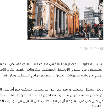
1325
03/07/24
بسبب مخاوف الإعصار قد تنعكس مع ضعف العاصفة، لكن الدعم جاء م
الرغم من زيادة مخزونات البنزين وانخفاض نواتج التقطير. وكان هذا ال
وذكر المحلل ميتسورو موراشي من فوجيتومي سيكيوريتيز أنه على الر
أن بعض المستثمرين ما زالوا يتطلعون للاستفادة من الارتفاعات الأخ
في حين كان من المتوقع أن يرتفع الطلب على البنزين في الولايات 