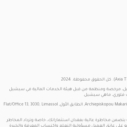
ww) من قبل SMARTTTOOL TRADING SC LIMITED ، شركة استثمار في سيشيل، مرخصة ومنظمة من قبل هيئة الخدمات المالية في سيشيل
توفر الشركة الشريكة Marketvalley Ltd خدمات التشغيل لشركة Smarttool Trading SC Limited. عنوان المكتب: Archiepiskopou Makariou III, 198 Marinos Court, الطابق الأول, Flat/Office 13, 3030, Limassol
أنه يتضمن مخاطرة عالية بفقدان استثماراتك، خاصة وتزداد المخاطر
ول الخاصة بهم. وتقع على عاتق العميل مسؤولية التعلم واكتساب المعرفة والخبرة