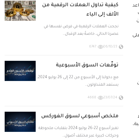
كيفية تداول العملات الرقمية من
عد
الألف إلى الياء
حين
نجحت العملات الرقمية في فرض نفسها في
عصرنا الحالي، خاصةً بعد الإقبال…
أعلى
6747
06/10/23
توقّعات السوق الأسبوعية
مع دخولنا إلى الأسبوع من 22 إلى 26 يوليو 2024،
يستعد المتداولون…
4668
23/07/24
ملخص أسبوعي لسوق الفوركس
ة،
تميز أسبوع 22-26 يوليو 2024 بتقلبات ملحوظة
وحركات كبيرة عبر مختلف أصول…