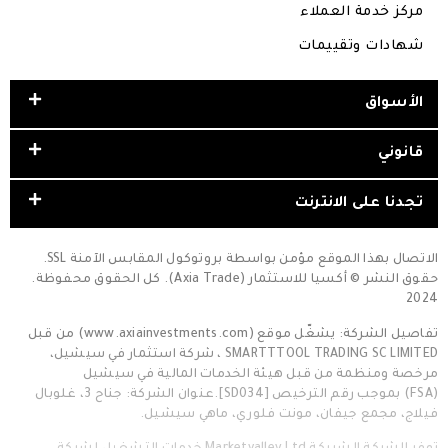
مركز خدمة العملاء
شهادات وتقييمات
الأسواق
قانوني
تجدنا على الانترنت
الاتصال بهذا الموقع مؤمن بواسطة بروتوكول المقابس الآمنة SSL.
حقوق النشر © أكسيا للاستثمار (Axia Trade). كل الحقوق محفوظة.
2024
تفاصيل الشركة: يشغّل موقع (www.axiainvestments.com) من قبل
SMARTTTOOL TRADING SC LIMITED ، شركة استثمار في سيشيل،
مرخصة ومنظمة من قبل هيئة الخدمات المالية في سيشيل
(FSA) بموجب رقم الترخيص [SD034].عنوان الشركة: جناح 3، غلوبال
فيلاج، مجمع جيفان، مونت فلوري، ماهي سيشيل.