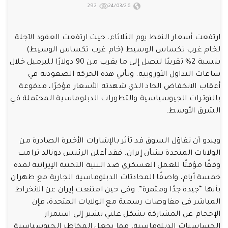
292
24/03/26
ارتفعت أسعار النفط يوم الثلاثاء، حيث ارتفعت العقود الآجلة
لخام غرب تكساس الوسيط (خام غرب تكساس الوسيط)
بنسبة 2% تقريبًا لتصل إلى ما يقرب من 90 دولارًا للبرميل خلال
ساعات التداول الأوروبية. وتأتي هذه الحركة الصعودية في
أعقاب الانخفاض الحاد الذي شهدته الأسعار مؤخرًا، مدفوعة
بالتوترات الجيوسياسية والتطورات الدبلوماسية المحتملة في
الشرق الأوسط.
ويبدو أن تفاؤل السوق قد تأثر بالإشارات الأخيرة الصادرة من
الولايات المتحدة بشأن إيران. فقد أعلن الرئيس دونالد ترامب
وقفًا مؤقتًا للعمل العسكري ضد البنية التحتية الإيرانية لمدة
خمسة أيام، واصفًا المحادثات الدبلوماسية الجارية مع طهران
بأنها “جيدة جدًا ومثمرة”. وفي حين امتنعت إيران عن الانخراط
المباشر في مفاوضات رسمية مع الولايات المتحدة، فإن
الإحجام عن المشاركة بشكل علني يشير إلى استمرار
الحساسيات الدبلوماسية، مما يجعل المخاطر الجيوسياسية