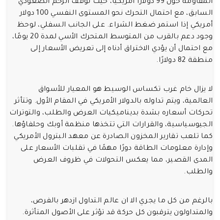
المقاومة حول 99 دولارًا أمريكيًا، حيث توقف الزخم الصعودي
السابق، مع احتمال التحرك نحو المستوى النفسي 100 دولار
أمريكي إذا استمر ضغط الشراء. على الجانب السفلي، لوحظ
وجود دعم بالقرب من المتوسط المتحرك الأسي لمدة 20 يومًا،
مع احتمال أن يؤدي الاختراق أدناه إلى تعريض الأسعار إلى
منطقة 82 دولارًا.
لا يزال خام غرب تكساس الوسيط هو المعيار للأسواق
العالمية، ويتم تداوله بالدولار الأمريكي في المقام الأول. وتتأثر
تحركات أسعاره بشدة بديناميكيات العرض والطلب، والتوترات
الجيوسياسية، والقرارات التي تتخذها منظمة أوبك وحلفاؤها.
كما تلعب تقارير المخزون الصادرة عن معهد البترول الأمريكي
وإدارة معلومات الطاقة دورًا مهمًا في تقلبات الأسعار على
المدى القصير، مما يعكس التحولات في ظروف العرض
والطلب.
بالرغم من كل ما يجري الا ان عالم التداول ازدهر بالفرص،
والمتداولون يترقبون كل حركة قد تؤثر على الأصول المتأثرة.