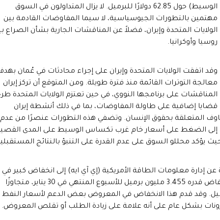
الوسيط) حول 62.85 دولارًا للبرميل. لا يزال المتداولون في السوق
مهتمين بالتطورات الجيوسياسية، لا سيما المفاوضات القادمة بين
الولايات المتحدة وإيران، فضلاً عن المناقشات الجارية بشأن الصراع ب
روسيا وأوكرانيا.
وقد اتفقت الولايات المتحدة وإيران على إجراء محادثات في عُمان بهد
معالجة التوترات القائمة منذ فترة طويلة. ومن المتوقع أن تركز إيران
المناقشات على برنامجها النووي، في حين تعتزم الولايات المتحدة طر
قضايا إضافية على طاولة المفاوضات، بما في ذلك أنشطة إيران
وف المتعلقة بحقوق الإنسان. وتضفي هذه التطورات عنصرًا من عدم
ي إلى الضغط على أسعار خام غرب تكساس الوسيط على المدى القصير
يؤكد محللو السوق على عدم القدرة على التنبؤ بالنتائج المستقبلية
 عن إدارة معلومات الطاقة الأمريكية (إي آي ايه) إلى انخفاض كبير في
مخزونات النفط الخام المحلية. فقد كشف التقرير الأسبوعي عن انخفاض قدره 3.455 مليون برميل للأسبوع المنتهي في 30 يناير، متجاوزًا
وانخفاض الأسبوع السابق البالغ 2.296 مليون برميل. وقد قدم هذا الانخفاض في المعروض بعض الدعم لأسعار النفط
زونات بشكل عام على أنه علامة على زيادة الطلب أو تقلص المعروض.