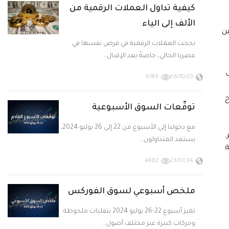
كيفية تداول العملات الرقمية من
الألف إلى الياء
ين
نجحت العملات الرقمية في فرض نفسها في
عصرنا الحالي، خاصةً بعد الإقبال…
ف
6749
06/10/23
ح
توقّعات السوق الأسبوعية
مع دخولنا إلى الأسبوع من 22 إلى 26 يوليو 2024،
.
يستعد المتداولون…
.
4682
23/07/24
ملخص أسبوعي لسوق الفوركس
تميز أسبوع 22-26 يوليو 2024 بتقلبات ملحوظة
وحركات كبيرة عبر مختلف أصول…