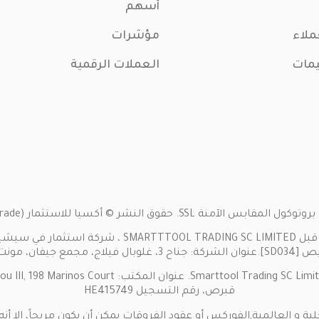
أسهم
ملاء
مؤشرات
يمات
العملات الرقمية
 أكسيا للاستثمار (Axia Trade). كل الحقوق محفوظة. 2024
تفاصيل الشركة: يشغّل موقع (w.axiainvestments.com
قبرص، رقم التسجيل HE415749
ية و العالمية,الفوركس أو عقود الفروقات يمكن أن يكون مربحاً، إلا 