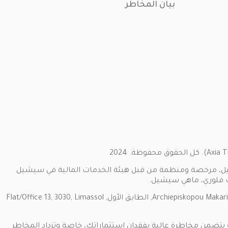
بيان المخاطر
ww) من قبل SMARTTTOOL TRADING SC LIMITED ، شركة استثمار في سيشيل، مرخصة ومنظمة من قبل هيئة الخدمات المالية في سيشيل
توفر الشركة الشريكة Marketvalley Ltd خدمات التشغيل لشركة Smarttool Trading SC Limited. عنوان المكتب: Archiepiskopou Makariou III, 198 Marinos Court, الطابق الأول, Flat/Office 13, 3030, Limassol
أنه يتضمن مخاطرة عالية بفقدان استثماراتك، خاصة وتزداد المخاطر