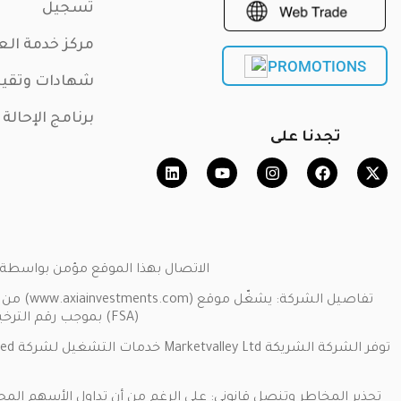
تسجيل
مركز خدمة الع
PROMOTIONS
شهادات وتقي
برنامج الإحالة
تجدنا على
الاتصال بهذا الموقع مؤمن بواسطة بروتوكول المقابس الآمنة SSL. حقوق النشر ©
(FSA) بموجب رقم الترخيص [SD034].عنوان الشركة: جناح 3، غلوبال فيلاج، مجمع جيفان، مونت فلوري، ماهي سيشيل.
تحذير المخاطر وتنصل قانوني: على الرغم من أن تداول الأسهم المحل