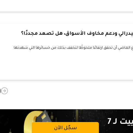
درالي ودعم مخاوف الأسواق، هل تصعد مجددًا؟
الماضي أن تحقق ارتفاعًا ملحوظًا لتخفف بذلك من خسائرها التي شهدتها
تداولات خالية من عمولة التبييت لـ 7
سجّل الآن